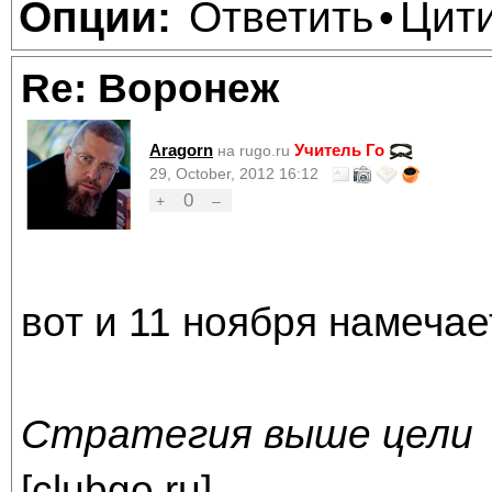
Ответить
Цит
Опции:
•
Re: Воронеж
Aragorn
Учитель Го
на rugo.ru
29, October, 2012 16:12
0
+
–
вот и 11 ноября намечае
Стратегия выше цели
[
clubgo.ru
]