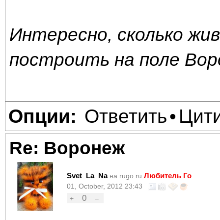
Интересно, сколько жив
построить на поле Вор
Ответить
Цит
Опции:
•
Re: Воронеж
Svet_La_Na
Любитель Го
на rugo.ru
01, October, 2012 23:43
0
+
–