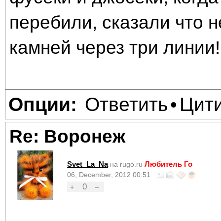
перебили, сказали что не
камней через три линии!
Ответить
Цит
Опции:
•
Re: Воронеж
Svet_La_Na
Любитель Го
на rugo.ru
06, December, 2012 00:51
0
+
–