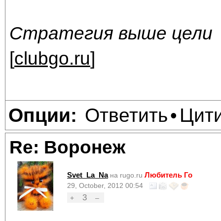
Стратегия выше цели
[
clubgo.ru
]
Ответить
Цит
Опции:
•
Re: Воронеж
Svet_La_Na
Любитель Го
на rugo.ru
29, October, 2012 00:54
3
+
–