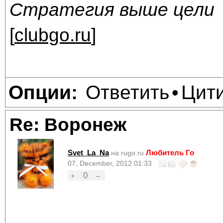
Стратегия выше цели
[
clubgo.ru
]
Ответить
Цит
Опции:
•
Re: Воронеж
Svet_La_Na
Любитель Го
на rugo.ru
07, December, 2012 01:33
0
+
–