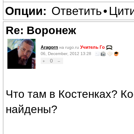
Ответить
Цит
Опции:
•
Re: Воронеж
Aragorn
Учитель Го
на rugo.ru
06, December, 2012 13:28
0
+
–
Что там в Костенках? К
найдены?