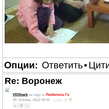
Ответить
Цит
Опции:
•
Re: Воронеж
VDShark
Любитель Го
на rugo.ru
29, October, 2012 09:32
0
+
–