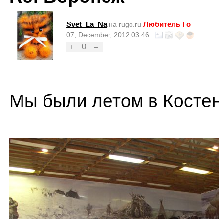
Svet_La_Na
Любитель Го
на rugo.ru
07, December, 2012 03:46
0
+
–
Мы были летом в Костен