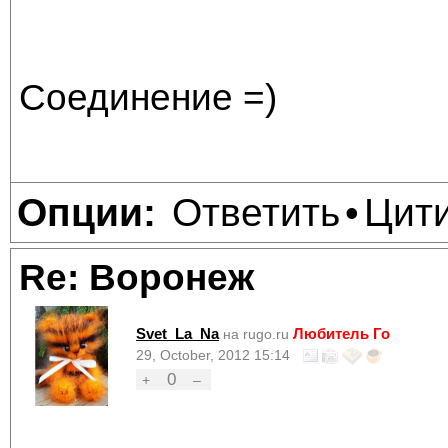
Соединение =)
Ответить
Цит
Опции:
•
Re: Воронеж
Svet_La_Na
Любитель Го
на rugo.ru
29, October, 2012 15:14
0
+
–