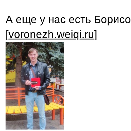
А еще у нас есть Борисо
[
voronezh.weiqi.ru
]