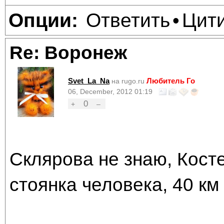
Ответить
Цит
Опции:
•
Re: Воронеж
Svet_La_Na
Любитель Го
на rugo.ru
06, December, 2012 01:19
0
+
–
Склярова не знаю, Кост
стоянка человека, 40 км