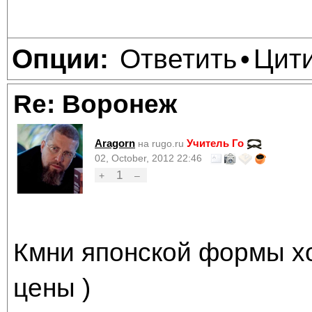
Ответить
Цит
Опции:
•
Re: Воронеж
Aragorn
Учитель Го
на rugo.ru
02, October, 2012 22:46
1
+
–
Кмни японской формы х
цены )