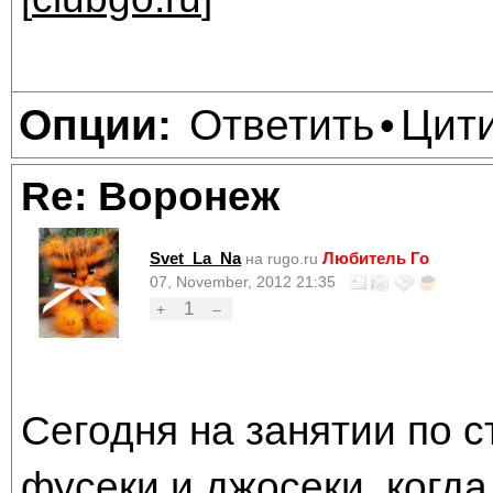
Ответить
Цит
Опции:
•
Re: Воронеж
Svet_La_Na
Любитель Го
на rugo.ru
07, November, 2012 21:35
1
+
–
Сегодня на занятии по 
фусеки и джосеки, когда