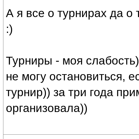
А я все о турнирах да о 
:)
Турниры - моя слабость)
не могу остановиться, е
турнир)) за три года пр
организовала))