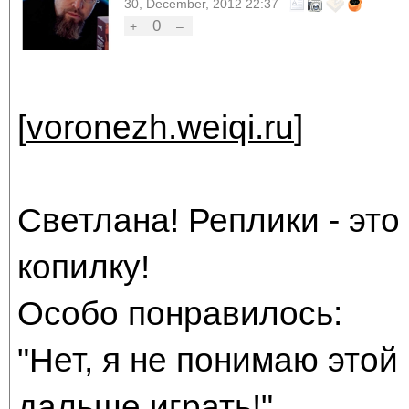
30, December, 2012 22:37
0
+
–
[
voronezh.weiqi.ru
]
Светлана! Реплики - это
копилку!
Особо понравилось:
"Нет, я не понимаю этой 
дальше играть!"