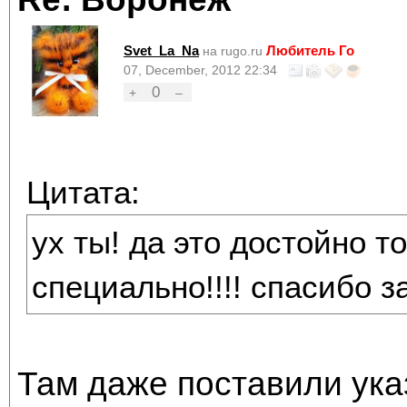
Svet_La_Na
Любитель Го
на rugo.ru
07, December, 2012 22:34
0
+
–
Цитата:
ух ты! да это достойно т
специально!!!! спасибо 
Там даже поставили ука