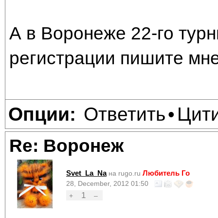
А в Воронеже 22-го турн
регистрации пишите мне
Ответить
Цит
Опции:
•
Re: Воронеж
Svet_La_Na
Любитель Го
на rugo.ru
28, December, 2012 01:50
1
+
–