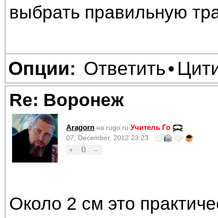
выбрать правильную тра
Ответить
Цит
Опции:
•
Re: Воронеж
Aragorn
Учитель Го
на rugo.ru
07, December, 2012 23:23
0
+
–
Около 2 см это практиче