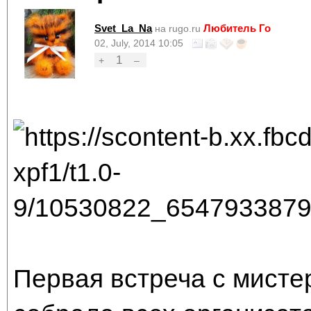
Svet_La_Na
Любитель Го
на rugo.ru
02, July, 2014 10:05
1
+
–
Первая встреча с мисте