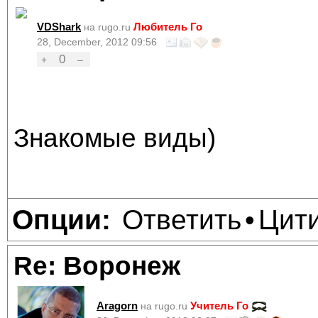
VDShark
Любитель Го
на rugo.ru
28, December, 2012 09:56
0
+
–
Знакомые виды)
Ответить
Цит
Опции:
•
Re: Воронеж
Aragorn
Учитель Го
на rugo.ru