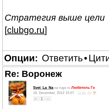
Стратегия выше цели
[
clubgo.ru
]
Ответить
Цит
Опции:
•
Re: Воронеж
Svet_La_Na
Любитель Го
на rugo.ru
16, December, 2012 15:07
1
+
–