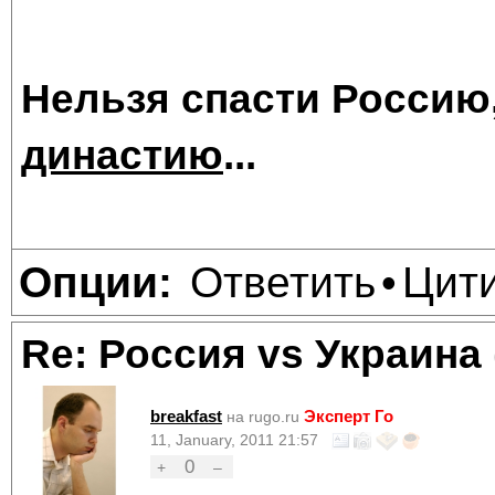
Нельзя спасти Россию
династию
...
Ответить
Цит
Опции:
•
Re: Россия vs Украина
breakfast
Эксперт Го
на rugo.ru
11, January, 2011 21:57
0
+
–