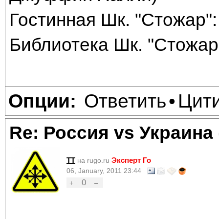
Гостинная Шк. "Стожар": 
Библиотека Шк. "Стожар"
Ответить
Цит
Опции:
•
Re: Россия vs Украина
TT
Эксперт Го
на rugo.ru
06, January, 2011 23:44
0
+
–