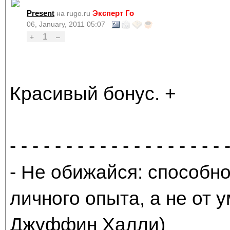
Present
Эксперт Го
на rugo.ru
06, January, 2011 05:07
1
+
–
Красивый бонус. +
- - - - - - - - - - - - - - - - - - - 
- Не обижайся: способно
личного опыта, а не от
Джуффин Халли)