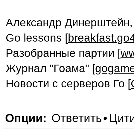
Александр Динерштейн,
Go lessons [
breakfast.go
Разобранные партии [
ww
Журнал "Гоама" [
gogame
Новости с серверов Го [
Ответить
Цит
Опции:
•