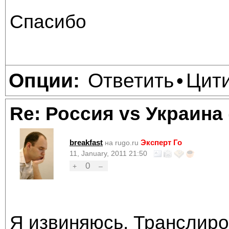
Спасибо
Ответить
Цит
Опции:
•
Re: Россия vs Украина
breakfast
Эксперт Го
на rugo.ru
11, January, 2011 21:50
0
+
–
Я извиняюсь. Транслиро