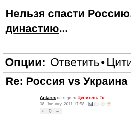
Нельзя спасти Россию
династию
...
Ответить
Цит
Опции:
•
Re: Россия vs Украина
Antarex
Ценитель Го
на rugo.ru
08, January, 2011 17:58
0
+
–