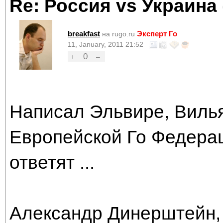
Re: Россия vs Украина
breakfast
Эксперт Го
на rugo.ru
11, January, 2011 21:52
0
+
–
Написал Эльвире, Вилья
Европейской Го Федерац
ответят ...
Александр Динерштейн,