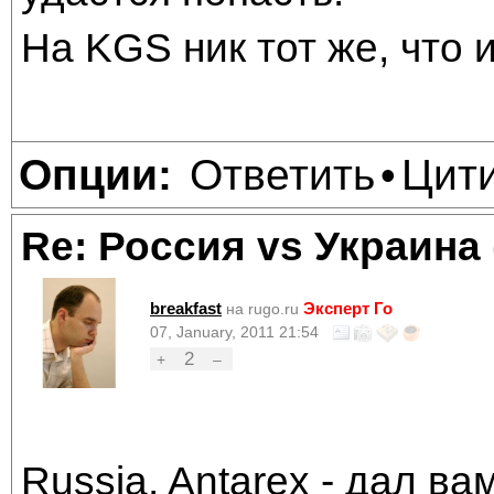
На KGS ник тот же, что и
Ответить
Цит
Опции:
•
Re: Россия vs Украина
breakfast
Эксперт Го
на rugo.ru
07, January, 2011 21:54
2
+
–
Russia, Antarex - дал в