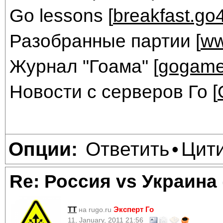
Go lessons [
breakfast.go
Разобранные партии [
ww
Журнал "Гоама" [
gogame
Новости с серверов Го [
Ответить
Цит
Опции:
•
Re: Россия vs Украина
TT
Эксперт Го
на rugo.ru
11, January, 2011 21:56