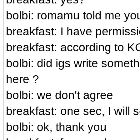
bolbi: romamu told me you
breakfast: I have permiss
breakfast: according to KG
bolbi: did igs write someth
here ?
bolbi: we don't agree
breakfast: one sec, I wil
bolbi: ok, thank you