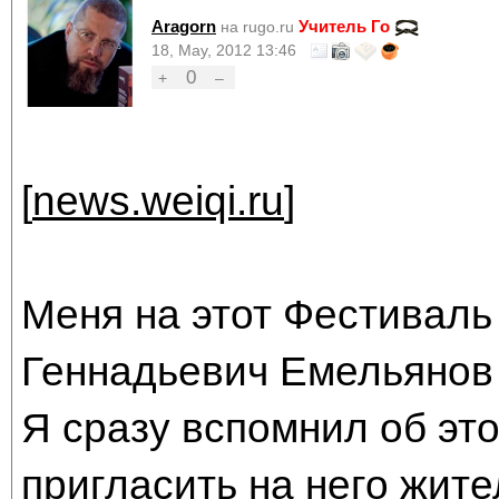
Aragorn
Учитель Го
на rugo.ru
18, May, 2012 13:46
0
+
–
[
news.weiqi.ru
]
Меня на этот Фестиваль
Геннадьевич Емельянов 
Я сразу вспомнил об эт
пригласить на него жите