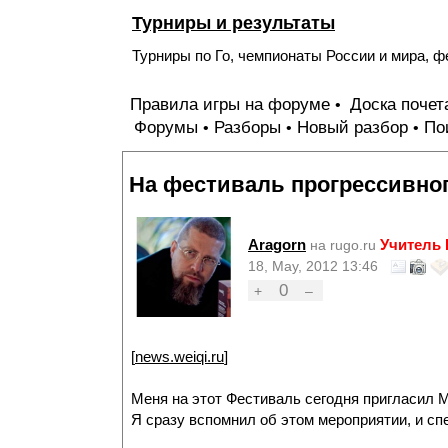
Турниры и результаты
Турниры по Го, чемпионаты России и мира, ф
Правила игры на форуме
Доска поче
•
Форумы
Разборы
Новый разбор
По
•
•
•
На фестиваль прогрессивног
Aragorn
Учитель
на rugo.ru
18, May, 2012 13:46
0
+
–
[
news.weiqi.ru
]
Меня на этот Фестиваль сегодня пригласил 
Я сразу вспомнил об этом мероприятии, и спе