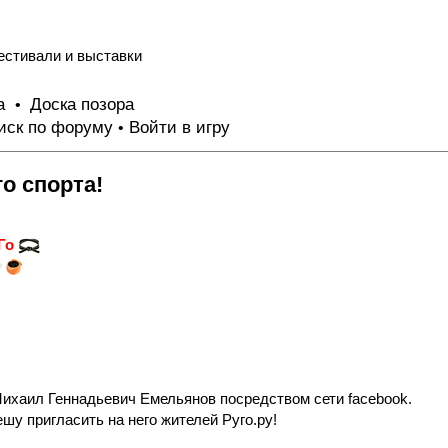
естивали и выставки
та
Доска позора
•
иск по форуму
Войти в игру
•
о спорта!
 Го
Михаил Геннадьевич Емельянов посредством сети facebook.
шу пригласить на него жителей Руго.ру!