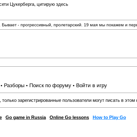
 сети Цукерберга, цитирую здесь
 Бывает - прогрессивный, пролетарский. 19 мая мы покажем и перв
Разборы
Поиск по форуму
Войти в игру
•
•
•
, только зарегистрированные пользователи могут писать в этом
e
Go game in Russia
Online Go lessons
How to Play Go