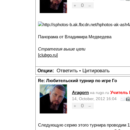
0
+
–
Панорама от Владимира Медведева
Стратегия выше цели
[
clubgo.ru
]
Ответить
Цитировать
Опции:
•
Re: Любительский турнир по игре Го
Aragorn
Учитель
на rugo.ru
14, October, 2012 16:04
0
+
–
Следующую серию этого турнира проводим 11 