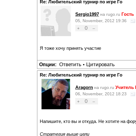
Re: Любительский турнир по игре Го
Sergio1997
Гость
на rugo.ru
05, November, 2012 19:36
0
+
–
Я тоже хочу принять участие
Ответить
Цитировать
Опции:
•
Re: Любительский турнир по игре Го
Aragorn
Учитель
на rugo.ru
06, November, 2012 18:23
0
+
–
Напишите, кто вы и откуда. Не хотите на фор
Стратегия выше цели