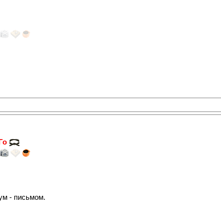
 Го
ум - письмом.