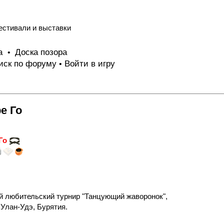
естивали и выставки
та
Доска позора
•
иск по форуму
Войти в игру
•
е Го
 Го
й любительский турнир "Танцующий жаворонок",
Улан-Удэ, Бурятия.