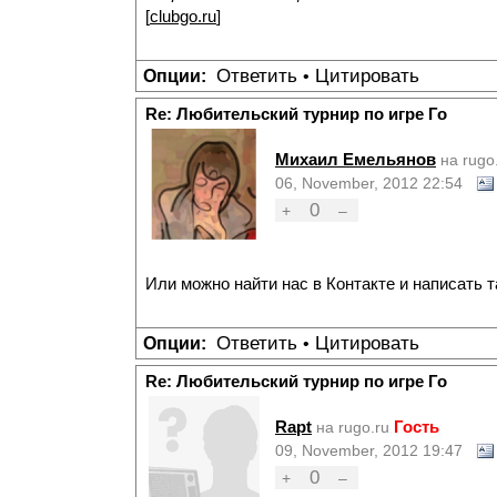
[
clubgo.ru
]
Ответить
Цитировать
Опции:
•
Re: Любительский турнир по игре Го
Михаил Емельянов
на rugo
06, November, 2012 22:54
0
+
–
Или можно найти нас в Контакте и написать 
Ответить
Цитировать
Опции:
•
Re: Любительский турнир по игре Го
Rapt
Гость
на rugo.ru
09, November, 2012 19:47
0
+
–