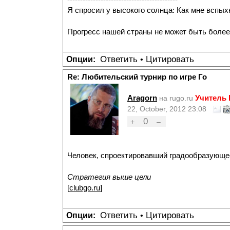
Я спросил у высокого солнца: Как мне вспых
Прогресс нашей страны не может быть более
Ответить
Цитировать
Опции:
•
Re: Любительский турнир по игре Го
Aragorn
Учитель
на rugo.ru
22, October, 2012 23:08
0
+
–
Человек, спроектировавший градообразующее
Стратегия выше цели
[
clubgo.ru
]
Ответить
Цитировать
Опции:
•