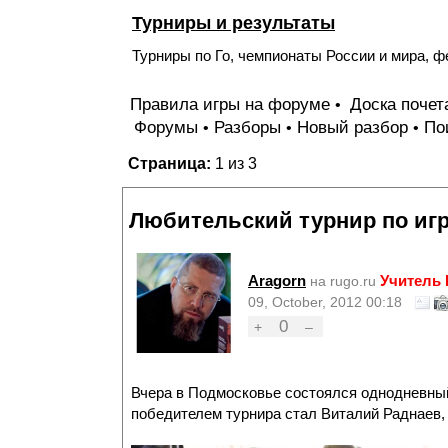
Турниры и результаты
Турниры по Го, чемпионаты России и мира, ф
Правила игры на форуме
Доска поче
•
Форумы
Разборы
Новый разбор
По
•
•
•
Страница:
1 из 3
Любительский турнир по игр
Aragorn
Учитель
на rugo.ru
09, October, 2012 00:18
0
+
–
Вчера в Подмосковье состоялся однодневны
победителем турнира стал Виталий Раднаев, 