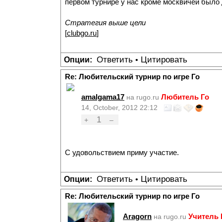
первом турнире у нас кроме москвичей было 
Стратегия выше цели
[
clubgo.ru
]
Ответить
Цитировать
Опции:
•
Re: Любительский турнир по игре Го
amalgama17
Любитель Го
на rugo.ru
14, October, 2012 22:12
1
+
–
С удовольствием приму участие.
Ответить
Цитировать
Опции:
•
Re: Любительский турнир по игре Го
Aragorn
Учитель
на rugo.ru