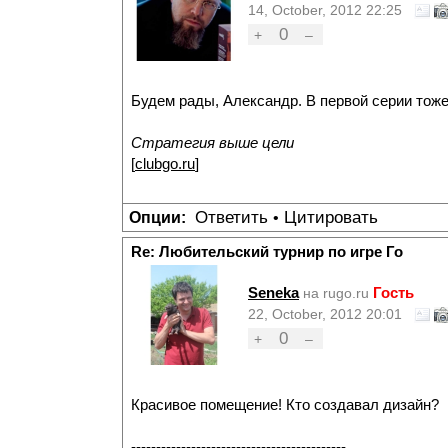
14, October, 2012 22:25
0
+
–
Будем рады, Александр. В первой серии тоже
Стратегия выше цели
[
clubgo.ru
]
Ответить
Цитировать
Опции:
•
Re: Любительский турнир по игре Го
Seneka
Гость
на rugo.ru
22, October, 2012 20:01
0
+
–
Красивое помещение! Кто создавал дизайн?
-------------------------------------------