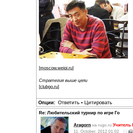
[
moscow.weiqi.ru
]
Стратегия выше цели
[
clubgo.ru
]
Ответить
Цитировать
Опции:
•
Re: Любительский турнир по игре Го
Aragorn
Учитель
на rugo.ru
11, October, 2012 01:02