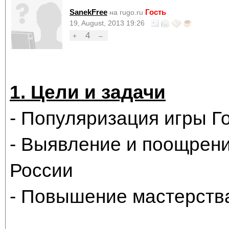
SanekFree
Гость
на rugo.ru
19, August, 2013 19:26
4
+
–
1. Цели и задачи
- Популяризация игры Г
- Выявление и поощрен
России
- Повышение мастерства