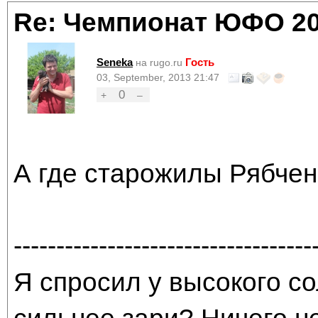
Re: Чемпионат ЮФО 2
Seneka
Гость
на rugo.ru
03, September, 2013 21:47
0
+
–
А где старожилы Рябче
-----------------------------------
Я спросил у высокого со