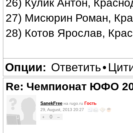
26) Кулик Антон, Красно
27) Мисюрин Роман, Кра
28) Котов Ярослав, Крас
Ответить
Цит
Опции:
•
Re: Чемпионат ЮФО 2
SanekFree
Гость
на rugo.ru
29, August, 2013 20:27
0
+
–