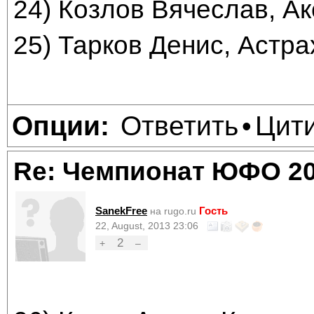
24) Козлов Вячеслав, Ак
25) Тарков Денис, Астра
Ответить
Цит
Опции:
•
Re: Чемпионат ЮФО 2
SanekFree
Гость
на rugo.ru
22, August, 2013 23:06
2
+
–