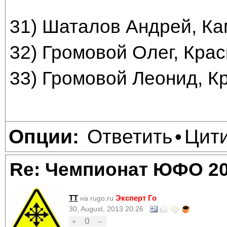
31) Шаталов Андрей, Ка
32) Громовой Олег, Крас
33) Громовой Леонид, К
Ответить
Цит
Опции:
•
Re: Чемпионат ЮФО 2
TT
Эксперт Го
на rugo.ru
30, August, 2013 20:26
0
+
–