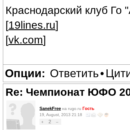
Краснодарский клуб Го "
[
19lines.ru
]
[
vk.com
]
Ответить
Цит
Опции:
•
Re: Чемпионат ЮФО 2
SanekFree
Гость
на rugo.ru
19, August, 2013 21:18
2
+
–