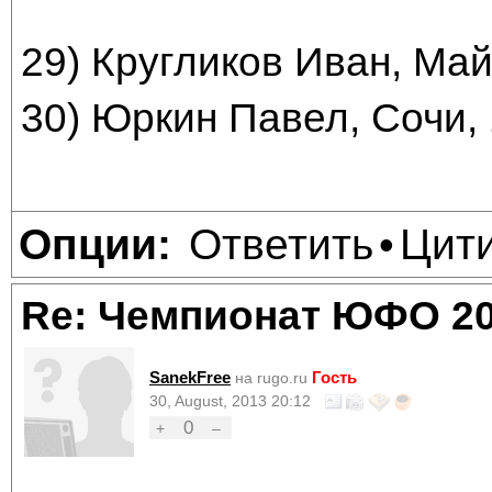
29) Кругликов Иван, Май
30) Юркин Павел, Сочи, 
Ответить
Цит
Опции:
•
Re: Чемпионат ЮФО 2
SanekFree
Гость
на rugo.ru
30, August, 2013 20:12
0
+
–