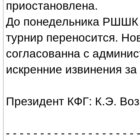
приостановлена.
До понедельника РШШК з
турнир переносится. Но
согласованна с админи
искренние извинения за
Президент КФГ: К.Э. Во
- - - - - - - - - - - - - - - - - - - 