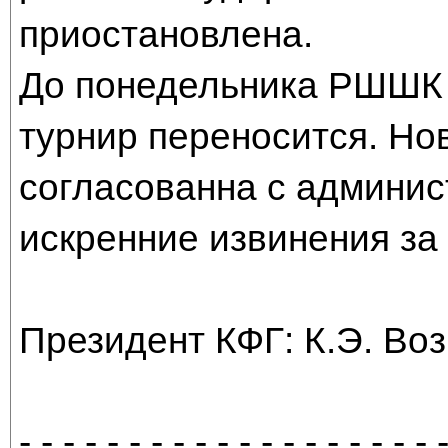
приостановлена.
До понедельника РШШК з
турнир переносится. Но
согласованна с админи
искренние извинения за
Президент КФГ: К.Э. Во
- - - - - - - - - - - - - - - - - - - 