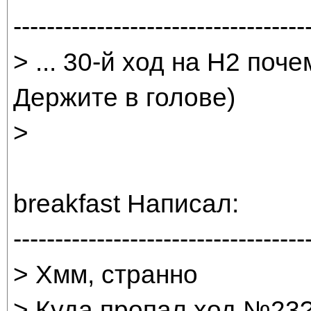
-----------------------------------
> ... 30-й ход на H2 поч
Держите в голове)
>
breakfast Написал:
-----------------------------------
> Хмм, странно
> Куда пропал ход №23?