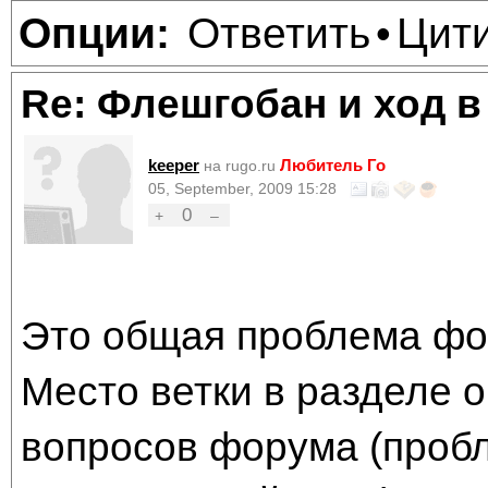
Ответить
Цит
Опции:
•
Re: Флешгобан и ход в
keeper
Любитель Го
на rugo.ru
05, September, 2009 15:28
0
+
–
Это общая проблема фо
Место ветки в разделе 
вопросов форума (проб