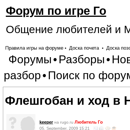
Форум по игре Го
Общение любителей и М
Правила игры на форуме
Доска почета
Доска поз
•
•
Форумы
Разборы
Но
•
•
разбор
Поиск по фору
•
Флешгобан и ход в 
keeper
Любитель Го
на rugo.ru
05, September, 2009 15:21