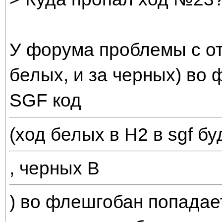
У форума проблемы с от
белых, и за черных) во
SGF код
(ход белых в H2 в sgf б
, черных B
) во флешгобан попадает 