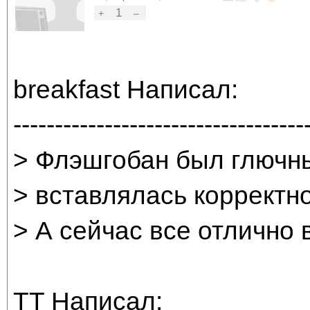
1
+
–
breakfast Написал:
-----------------------------------
> Флэшгобан был глючны
> вставлялась корректно
> А сейчас все отлично
TT Написал: