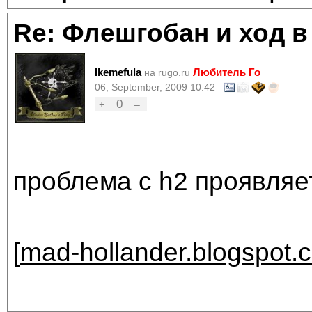
Re: Флешгобан и ход в
Ikemefula
Любитель Го
на rugo.ru
06, September, 2009 10:42
0
+
–
проблема с h2 проявляет
[
mad-hollander.blogspot.