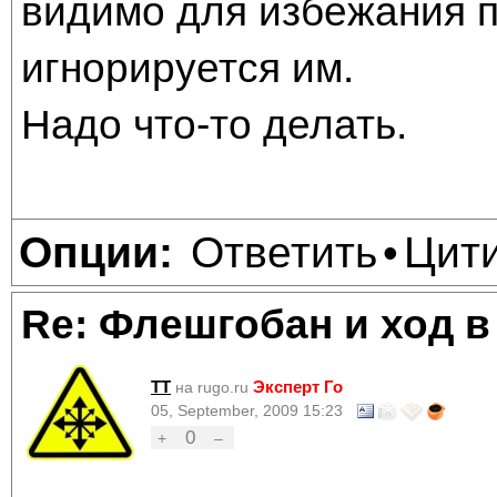
видимо для избежания пу
игнорируется им.
Надо что-то делать.
Ответить
Цит
Опции:
•
Re: Флешгобан и ход в
TT
Эксперт Го
на rugo.ru
05, September, 2009 15:23
0
+
–