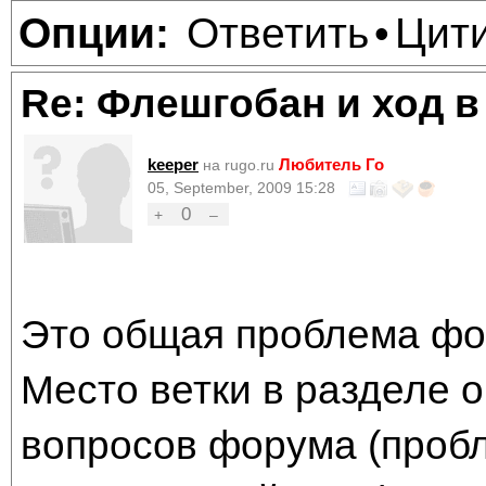
Ответить
Цит
Опции:
•
Re: Флешгобан и ход в
keeper
Любитель Го
на rugo.ru
05, September, 2009 15:28
0
+
–
Это общая проблема фо
Место ветки в разделе 
вопросов форума (проб