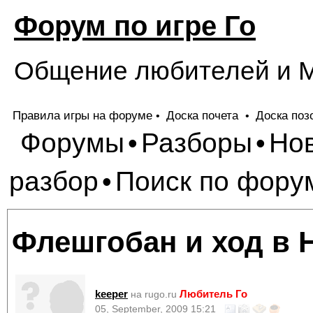
Форум по игре Го
Общение любителей и М
Правила игры на форуме
Доска почета
Доска поз
•
•
Форумы
Разборы
Но
•
•
разбор
Поиск по фору
•
Флешгобан и ход в 
keeper
Любитель Го
на rugo.ru
05, September, 2009 15:21