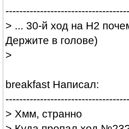
-----------------------------------
> ... 30-й ход на H2 поч
Держите в голове)
>
breakfast Написал:
-----------------------------------
> Хмм, странно
> Куда пропал ход №23?