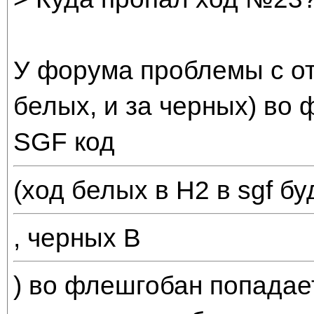
У форума проблемы с от
белых, и за черных) во
SGF код
(ход белых в H2 в sgf б
, черных B
) во флешгобан попадает 