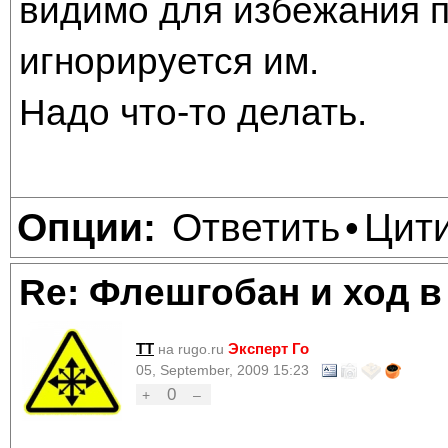
видимо для избежания пу
игнорируется им.
Надо что-то делать.
Ответить
Цит
Опции:
•
Re: Флешгобан и ход в
TT
Эксперт Го
на rugo.ru
05, September, 2009 15:23
0
+
–