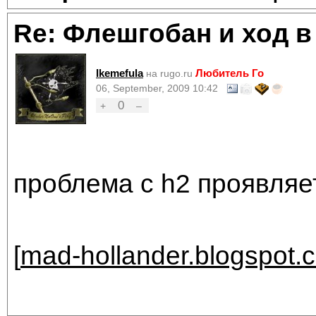
Re: Флешгобан и ход в
Ikemefula
Любитель Го
на rugo.ru
06, September, 2009 10:42
0
+
–
проблема с h2 проявляет
[
mad-hollander.blogspot.