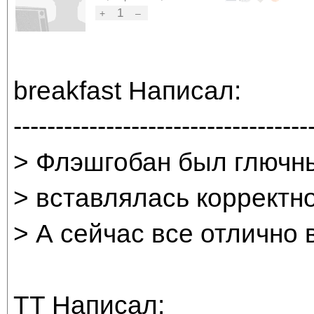
1
+
–
breakfast Написал:
-----------------------------------
> Флэшгобан был глючны
> вставлялась корректно
> А сейчас все отлично
TT Написал: