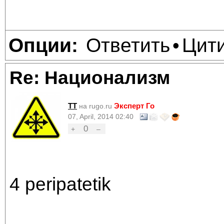
Ответить
Цит
Опции:
•
Re: Национализм
TT
Эксперт Го
на rugo.ru
07, April, 2014 02:40
0
+
–
4 peripatetik