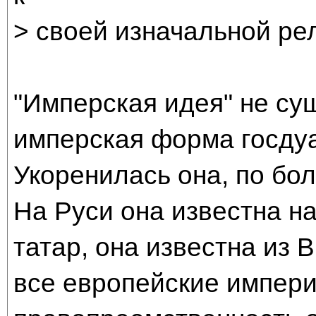
> своей изначальной ре
"Имперская идея" не сущ
имперская форма госдуа
Укоренилась она, по бол
На Руси она известна н
татар, она известна из В
все европейские импери