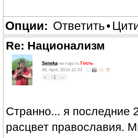
Ответить
Цит
Опции:
•
Re: Национализм
Seneka
Гость
на rugo.ru
06, April, 2014 12:33
-1
+
–
Странно... я последние 
расцвет православия. М