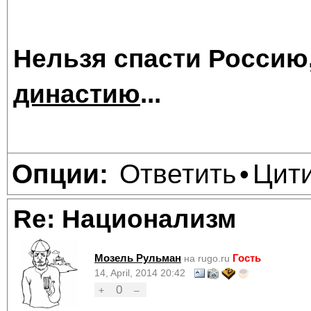
Нельзя спасти Россию
династию
...
Ответить
Цит
Опции:
•
Re: Национализм
Мозель Рульман
Гость
на rugo.ru
14, April, 2014 20:42
0
+
–