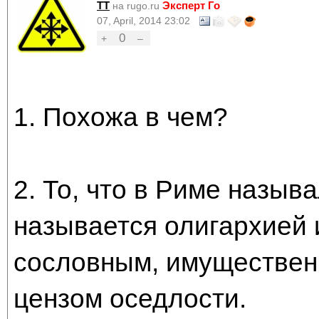
TT
Эксперт Го
на rugo.ru
07, April, 2014 23:02
0
+
–
1. Похожа в чем?
2. То, что в Риме назыв
называется олигархией 
сословным, имуществен
цензом оседлости.