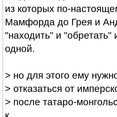
из которых по-настоящем
Мамфорда до Грея и Анд
"находить" и "обретать"
одной.
> но для этого ему нужн
> отказаться от имперск
> после татаро-монголь
к