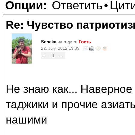
Ответить
Цит
Опции:
•
Re: Чувство патриотиз
Seneka
Гость
на rugo.ru
22, July, 2012 19:39
-1
+
–
Не знаю как... Наверное
таджики и прочие азиат
нашими