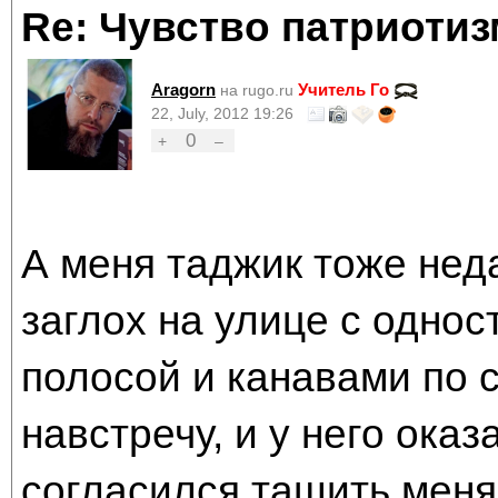
Re: Чувство патриотиз
Aragorn
Учитель Го
на rugo.ru
22, July, 2012 19:26
0
+
–
А меня таджик тоже неда
заглох на улице с одно
полосой и канавами по 
навстречу, и у него ока
согласился тащить меня