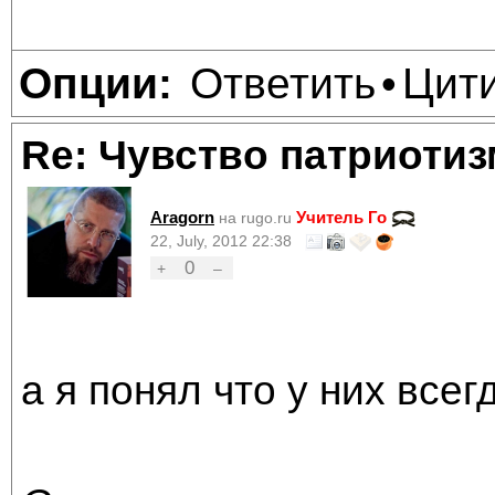
Ответить
Цит
Опции:
•
Re: Чувство патриотиз
Aragorn
Учитель Го
на rugo.ru
22, July, 2012 22:38
0
+
–
а я понял что у них всег