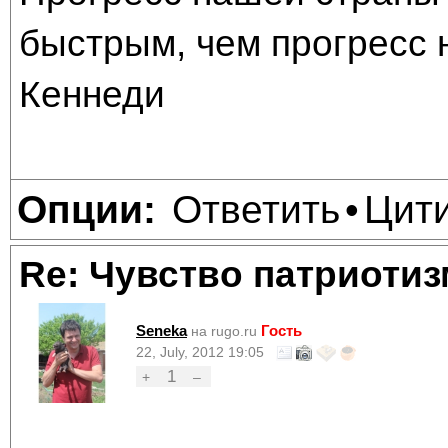
быстрым, чем прогресс 
Кеннеди
Ответить
Цит
Опции:
•
Re: Чувство патриотиз
Seneka
Гость
на rugo.ru
22, July, 2012 19:05
1
+
–