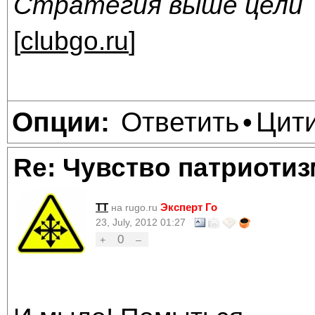
Стратегия выше цели
[
clubgo.ru
]
Ответить
Цит
Опции:
•
Re: Чувство патриотиз
TT
Эксперт Го
на rugo.ru
23, July, 2012 01:27
0
+
–