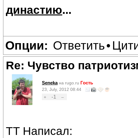
династию
...
Ответить
Цит
Опции:
•
Re: Чувство патриотиз
Seneka
Гость
на rugo.ru
23, July, 2012 08:44
-1
+
–
TT Написал: