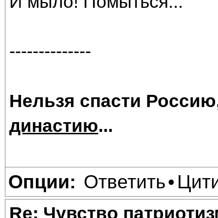
И мыло! Помыться...
--------------
Нельзя спасти Россию
династию
...
Ответить
Цит
Опции:
•
Re: Чувство патриотиз