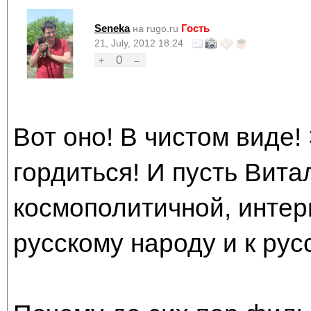
Seneka
Гость
на rugo.ru
21, July, 2012 18:24
0
+
–
Вот оно! В чистом виде!
гордиться! И пусть Вит
космополитичной, интер
русскому народу и к рус