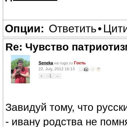
Ответить
Цит
Опции:
•
Re: Чувство патриотиз
Seneka
Гость
на rugo.ru
22, July, 2012 16:13
-1
+
–
Завидуй тому, что русск
- ивану родства не помн