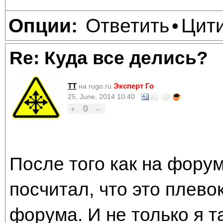
Ответить
Цит
Опции:
•
Re: Куда все делись?
TT
Эксперт Го
на rugo.ru
25, June, 2014 10:40
0
+
–
После того как на форум
посчитал, что это плево
форума. И не только я т