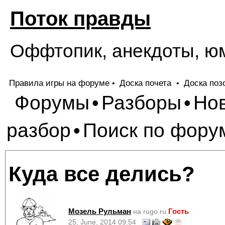
Поток правды
Оффтопик, анекдоты, ю
Правила игры на форуме
Доска почета
Доска поз
•
•
Форумы
Разборы
Но
•
•
разбор
Поиск по фору
•
Куда все делись?
Мозель Рульман
Гость
на rugo.ru
25, June, 2014 09:54