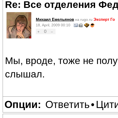
Re: Все отделения Фе
Михаил Емельянов
Эксперт Го
на rugo.ru
18, April, 2009 00:10
0
+
–
Мы, вроде, тоже не полу
слышал.
Ответить
Цит
Опции:
•