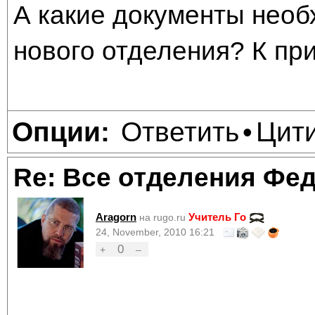
А какие документы необ
нового отделения? К при
Ответить
Цит
Опции:
•
Re: Все отделения Фе
Aragorn
Учитель Го
на rugo.ru
24, November, 2010 16:21
0
+
–