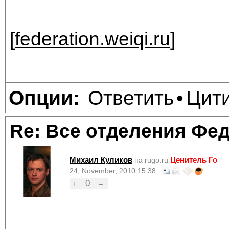
[
federation.weiqi.ru
]
Ответить
Цит
Опции:
•
Re: Все отделения Фе
Михаил Куликов
Ценитель Го
на rugo.ru
24, November, 2010 15:38
0
+
–