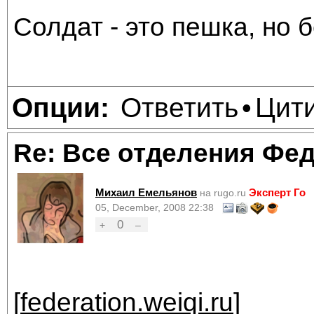
Солдат - это пешка, но б
Ответить
Цит
Опции:
•
Re: Все отделения Фе
Михаил Емельянов
Эксперт Го
на rugo.ru
05, December, 2008 22:38
0
+
–
[
federation.weiqi.ru
]