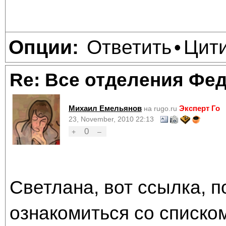
Ответить
Цит
Опции:
•
Re: Все отделения Фе
Михаил Емельянов
Эксперт Го
на rugo.ru
23, November, 2010 22:13
0
+
–
Светлана, вот ссылка, п
ознакомиться со списко