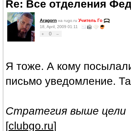
Re: Все отделения Фе
Aragorn
Учитель Го
на rugo.ru
18, April, 2009 01:11
0
+
–
Я тоже. А кому посылали
письмо уведомление. Та
Стратегия выше цели
[
clubgo.ru
]