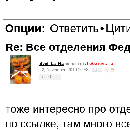
Ответить
Цит
Опции:
•
Re: Все отделения Фе
Svet_La_Na
Любитель Го
на rugo.ru
22, November, 2010 20:58
0
+
–
тоже интересно про от
по ссылке, там много все