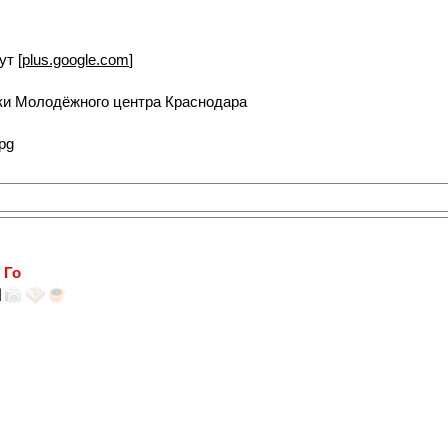
ут [
plus.google.com
]
ки Молодёжного центра Краснодара
 Го