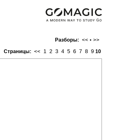
<<
>>
Разборы:
•
<<
1
2
3
4
5
6
7
8
9
Страницы:
10