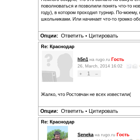
поволноваться и позволили понять что-то но
году), в котором проходил турнир. По-моему,
школьниками. Или начинает что-то громко об
Ответить
Цитировать
Опции:
•
Re: Краснодар
h5n1
Гость
на rugo.ru
26, March, 2014 16:02
1
+
–
Жалко, что Ростовчан не всех известили(
Ответить
Цитировать
Опции:
•
Re: Краснодар
Seneka
Гость
на rugo.ru