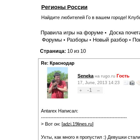
Регионы России
Найдите любителей Го в вашем городе! Клубы
Правила игры на форуме
Доска поче
•
Форумы
Разборы
Новый разбор
По
•
•
•
Страница:
10 из 10
Re: Краснодар
Seneka
Гость
на rugo.ru
17, June, 2013 14:23
-1
+
–
Antarex Написал:
-------------------------------------------------------
> Вот он: [
adzi.19lines.ru
]
Ухты, как много я пропустил :) Девушки стал