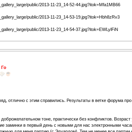
 Го
яд, отлично с этим справились. Результаты в ветке форума про 
доброжелательном тоне, практически без конфликтов. Возраст уч
е заминки в первый день с новыми для нас электронными часами
ожную для меня партию (с Эдуардом). Тем не менее все партии