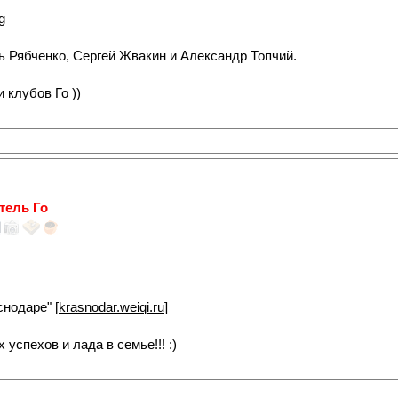
ь Рябченко, Сергей Жвакин и Александр Топчий.
 клубов Го ))
тель Го
снодаре" [
krasnodar.weiqi.ru
]
успехов и лада в семье!!! :)