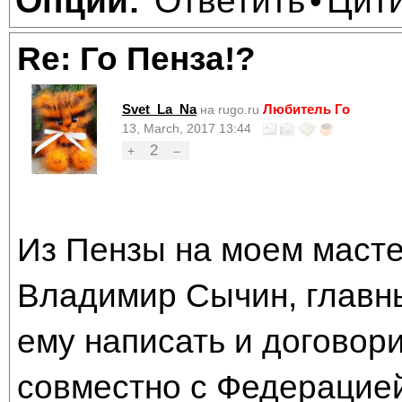
Ответить
Цит
Опции:
•
Re: Го Пенза!?
Svet_La_Na
Любитель Го
на rugo.ru
13, March, 2017 13:44
2
+
–
Из Пензы на моем масте
Владимир Сычин, главны
ему написать и договори
совместно с Федерацией