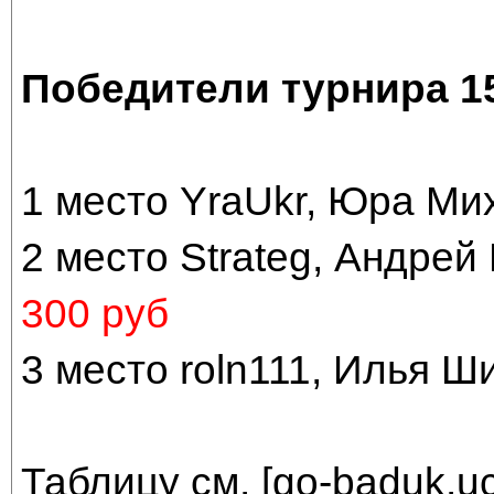
Победители турнира 15
1 место YraUkr, Юра Ми
2 место Strateg, Андрей
300 руб
3 место roln111, Илья Ш
Таблицу см. [
go-baduk.uc