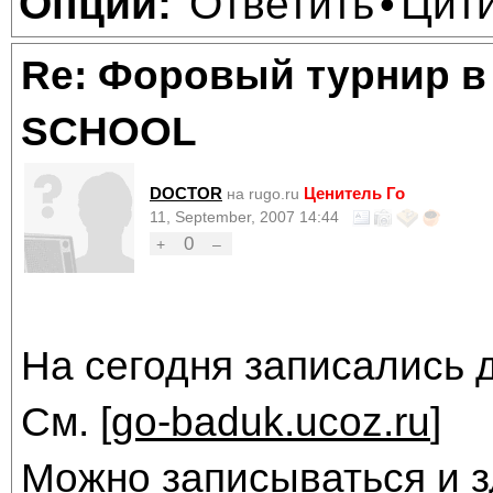
Ответить
Цит
Опции:
•
Re: Форовый турнир в
SCHOOL
DOCTOR
Ценитель Го
на rugo.ru
11, September, 2007 14:44
0
+
–
На сегодня записались 
См. [
go-baduk.ucoz.ru
]
Можно записываться и з