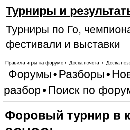
Турниры и результат
Турниры по Го, чемпион
фестивали и выставки
Правила игры на форуме
Доска почета
Доска поз
•
•
Форумы
Разборы
Но
•
•
разбор
Поиск по фору
•
Форовый турнир в к