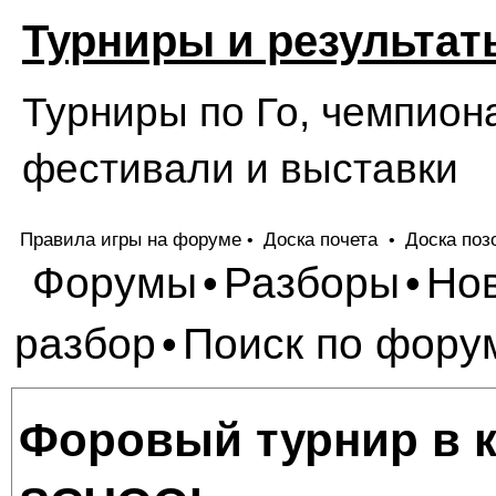
Турниры и результат
Турниры по Го, чемпион
фестивали и выставки
Правила игры на форуме
Доска почета
Доска поз
•
•
Форумы
Разборы
Но
•
•
разбор
Поиск по фору
•
Форовый турнир в к