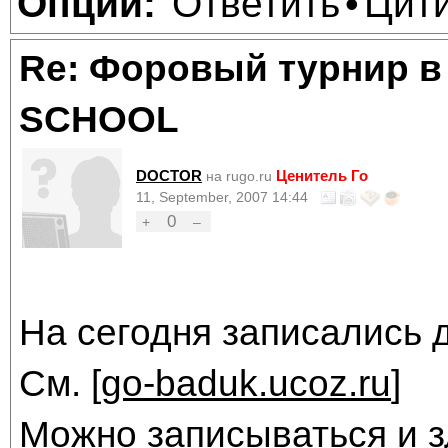
Ответить
Цит
Опции:
•
Re: Форовый турнир в
SCHOOL
DOCTOR
Ценитель Го
на rugo.ru
11, September, 2007 14:44
0
+
–
На сегодня записались 
См. [
go-baduk.ucoz.ru
]
Можно записываться и з