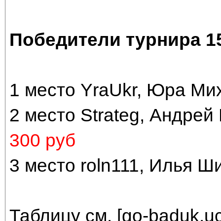
Победители турнира 15
1 место YraUkr, Юра Ми
2 место Strateg, Андрей
300 руб
3 место roln111, Илья Ш
Таблицу см. [
go-baduk.uc