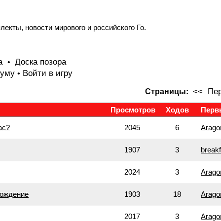
лекты, новости мирового и российского Го.
та
Доска позора
•
руму
Войти в игру
•
<<
Пер
Страницы:
Просмотров
Ходов
Перв
ас?
2045
6
Arago
1907
3
breakf
2024
3
Arago
хождение
1903
18
Arago
2017
3
Arago