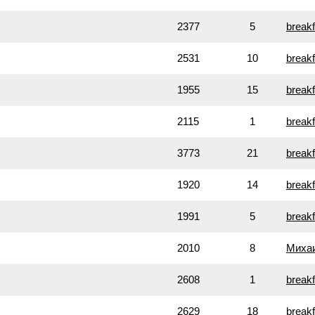
2377
5
breakf
2531
10
breakf
1955
15
breakf
2115
1
breakf
3773
21
breakf
1920
14
breakf
1991
5
breakf
2010
8
Миха
2608
1
breakf
2629
18
breakf