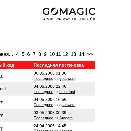
вая...
4
5
6
7
8
9
10
12
13
14
>>
11
ый ход
Последняя постановка
06.05.2006 01:36
rn
Последнее
от
godsword
04.05.2006 22:46
ast
Последнее
от
breakfast
04.05.2006 16:56
rn
Последнее
от
godsword
03.05.2006 00:39
rn
Последнее
от
Aragorn
24.04.2006 14:45
rn