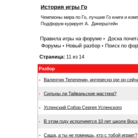
История игры Го
Чемпионы мира по Го, лучшие Го книги и комп
Подфорум курирует А. Динерштейн
Правила игры на форуме
Доска поче
•
Форумы
Новый разбор
Поиск по фо
•
•
Страница:
11 из 14
Разбор
Валентин Телепенин, интересно где он сейч
Сильны ли Тайваньские мастера?
Успенский Собор Сергея Успенского
В этом году исполняется 10 лет школе Вос
Саша, а ты не помнишь, кто с тобой играет?