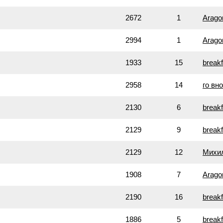
2672
1
Arago
2994
1
Arago
1933
15
breakf
2958
14
го вно
2130
6
breakf
2129
9
breakf
2129
12
Михи
1908
7
Arago
2190
16
breakf
1886
5
breakf