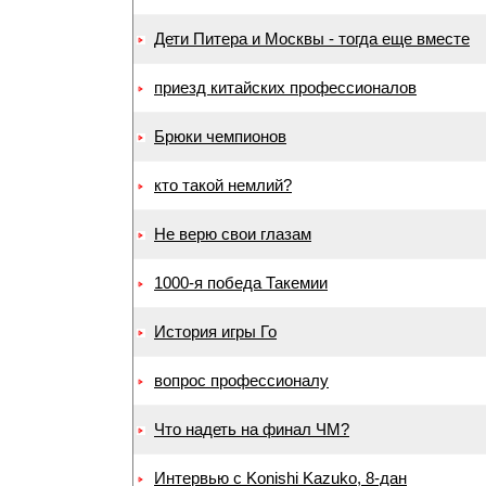
Дети Питера и Москвы - тогда еще вместе
приезд китайских профессионалов
Брюки чемпионов
кто такой немлий?
Не верю свои глазам
1000-я победа Такемии
История игры Го
вопрос профессионалу
Что надеть на финал ЧМ?
Интервью с Konishi Kazuko, 8-дан