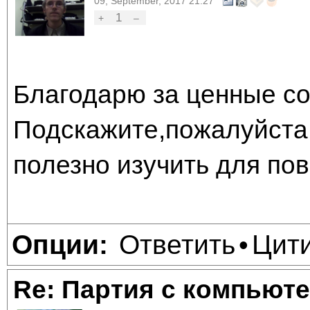
09, September, 2017 21:27
1
+
–
Благодарю за ценные со
Подскажите,пожалуйста,
полезно изучить для по
Ответить
Цит
Опции:
•
Re: Партия с компьюте