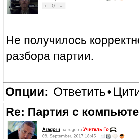
0
+
–
Не получилось корректно
разбора партии.
Ответить
Цит
Опции:
•
Re: Партия с компьюте
Aragorn
Учитель Го
на rugo.ru
08, September, 2017 18:45