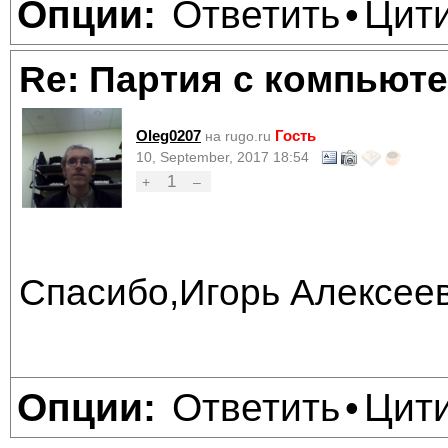
Ответить
Цит
Опции:
•
Re: Партия с компьюте
Oleg0207
Гость
на rugo.ru
10, September, 2017 18:54
1
+
–
Спасибо,Игорь Алексеев
Ответить
Цит
Опции:
•