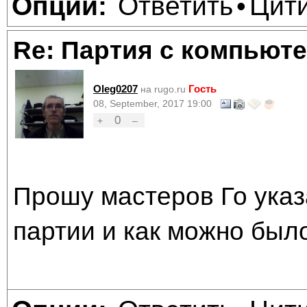
Ответить
Цит
Опции:
•
Re: Партия с компьюте
Oleg0207
Гость
на rugo.ru
08, September, 2017 19:00
0
+
–
Прошу мастеров Го указ
партии и как можно был