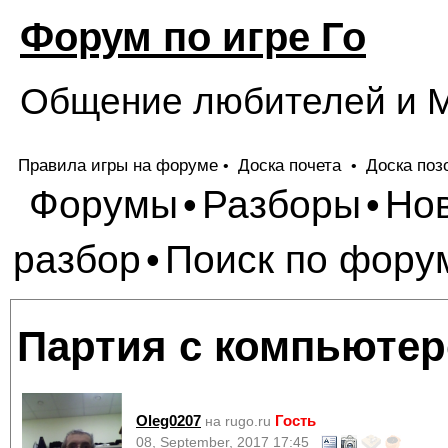
Форум по игре Го
Общение любителей и М
Правила игры на форуме
Доска почета
Доска поз
•
•
Форумы
Разборы
Но
•
•
разбор
Поиск по фору
•
Партия с компьютеро
Oleg0207
Гость
на rugo.ru
08, September, 2017 17:45