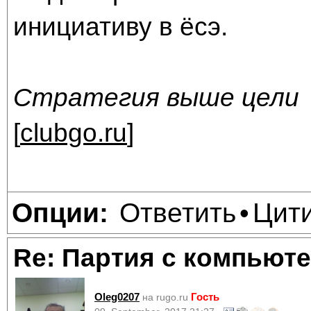
инициативу в ёсэ.
Стратегия выше цели
[
clubgo.ru
]
Ответить
Цит
Опции:
•
Re: Партия с компьюте
Oleg0207
Гость
на rugo.ru