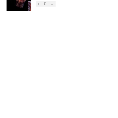
0
+
–