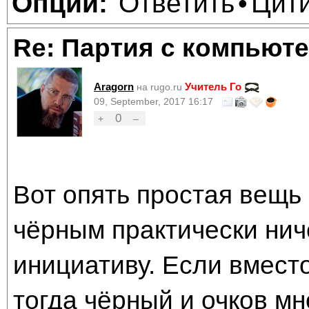
Ответить
Цит
Опции:
•
Re: Партия с компьюте
Aragorn
Учитель Го
на rugo.ru
09, September, 2017 16:17
0
+
–
Вот опять простая вещь 
чёрным практически ниче
инициативу. Если вместо
тогда чёрный и очков мн