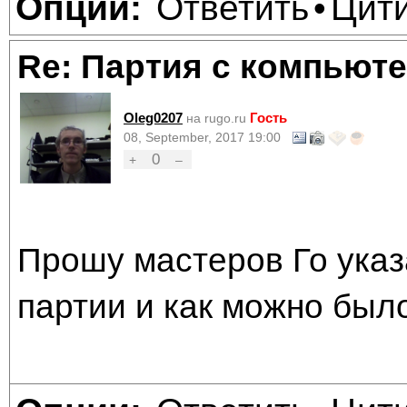
Ответить
Цит
Опции:
•
Re: Партия с компьюте
Oleg0207
Гость
на rugo.ru
08, September, 2017 19:00
0
+
–
Прошу мастеров Го указ
партии и как можно был