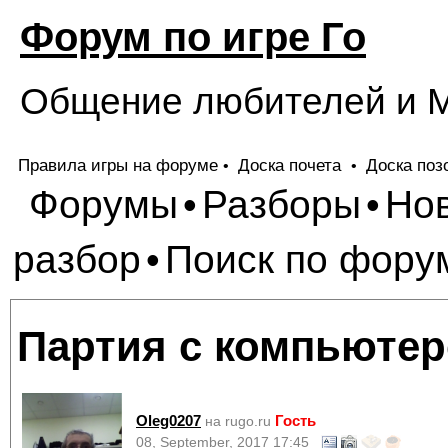
Форум по игре Го
Общение любителей и М
Правила игры на форуме
Доска почета
Доска поз
•
•
Форумы
Разборы
Но
•
•
разбор
Поиск по фору
•
Партия с компьютеро
Oleg0207
Гость
на rugo.ru
08, September, 2017 17:45