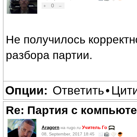
0
+
–
Не получилось корректно
разбора партии.
Ответить
Цит
Опции:
•
Re: Партия с компьюте
Aragorn
Учитель Го
на rugo.ru
08, September, 2017 18:45