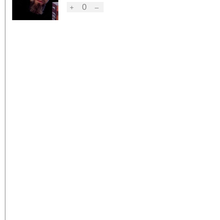
0
+
–