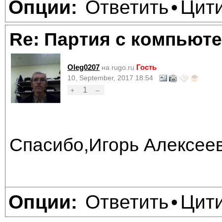
Ответить
Цит
Опции:
•
Re: Партия с компьюте
Oleg0207
Гость
на rugo.ru
10, September, 2017 18:54
1
+
–
Спасибо,Игорь Алексеев
Ответить
Цит
Опции:
•