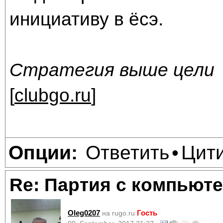
инициативу в ёсэ.
Стратегия выше цели
[
clubgo.ru
]
Ответить
Цит
Опции:
•
Re: Партия с компьюте
Oleg0207
Гость
на rugo.ru