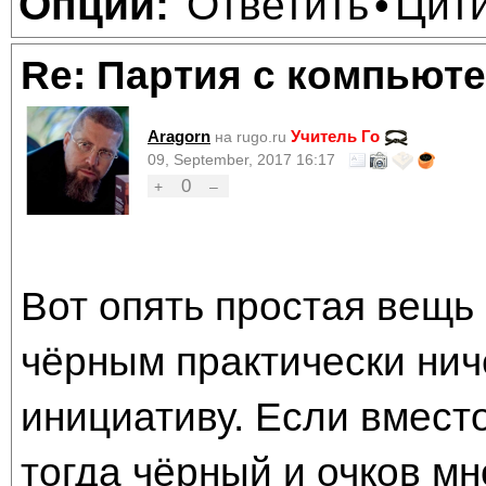
Ответить
Цит
Опции:
•
Re: Партия с компьюте
Aragorn
Учитель Го
на rugo.ru
09, September, 2017 16:17
0
+
–
Вот опять простая вещь 
чёрным практически ниче
инициативу. Если вместо
тогда чёрный и очков мн