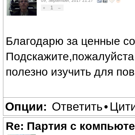
09, September, 2017 21:27
1
+
–
Благодарю за ценные со
Подскажите,пожалуйста,
полезно изучить для по
Ответить
Цит
Опции:
•
Re: Партия с компьюте