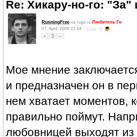
Re: Хикару-но-го: "За"
RunningFree
Любитель Го
на rugo.ru
07, April, 2009 22:54
3
+
–
Мое мнение заключается
и предназначен он в пер
нем хватает моментов, 
правильно поймут. Напр
любовницей выходят из 