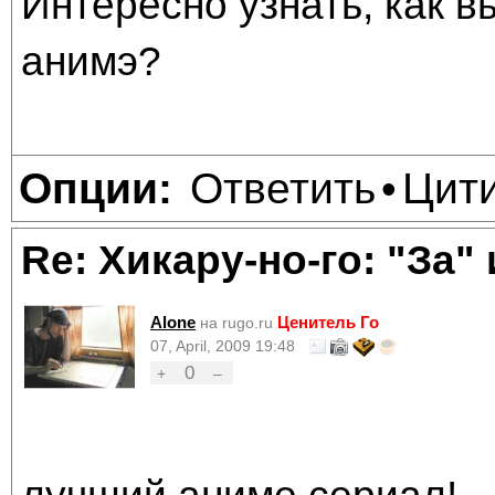
Интересно узнать, как в
анимэ?
Ответить
Цит
Опции:
•
Re: Хикару-но-го: "За"
Alone
Ценитель Го
на rugo.ru
07, April, 2009 19:48
0
+
–