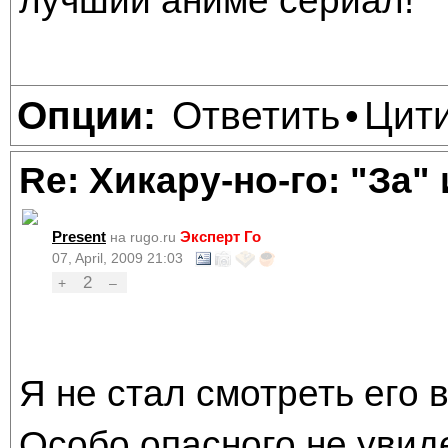
лучший аниме сериал!
Ответить
Цит
Опции:
•
Re: Хикару-но-го: "За"
Present
Эксперт Го
на rugo.ru
07, April, 2009 21:03
2
+
–
Я не стал смотреть его 
Особо опасного не увиде