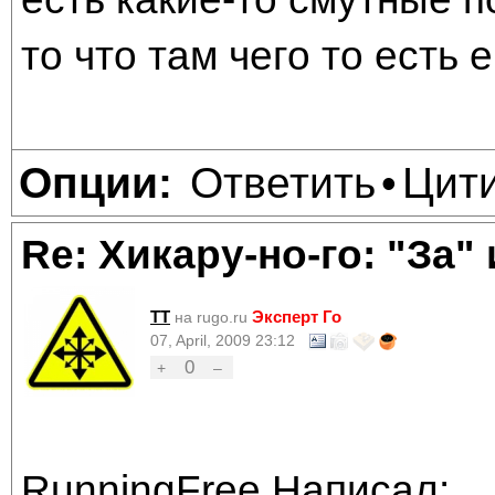
то что там чего то есть 
Ответить
Цит
Опции:
•
Re: Хикару-но-го: "За"
TT
Эксперт Го
на rugo.ru
07, April, 2009 23:12
0
+
–
RunningFree Написал: