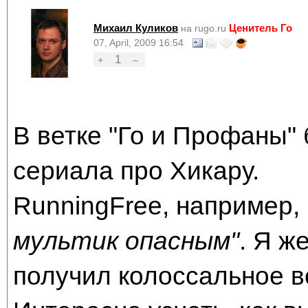
Михаил Куликов
Ценитель Го
на rugo.ru
07, April, 2009 16:54
1
+
–
В ветке "Го и Профаны" 
сериала про Хикару.
RunningFree, например, 
мультик опасным"
. Я ж
получил колоссальное 