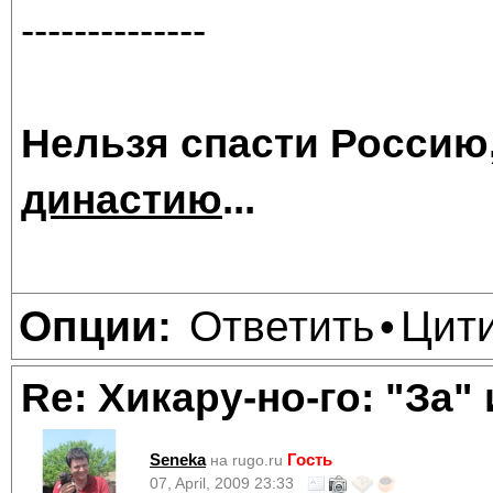
--------------
Нельзя спасти Россию
династию
...
Ответить
Цит
Опции:
•
Re: Хикару-но-го: "За"
Seneka
Гость
на rugo.ru
07, April, 2009 23:33