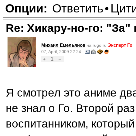
Ответить
Цит
Опции:
•
Re: Хикару-но-го: "За"
Михаил Емельянов
Эксперт Го
на rugo.ru
07, April, 2009 22:24
1
+
–
Я смотрел это аниме дв
не знал о Го. Второй ра
воспитанником, который