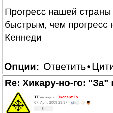
Прогресс нашей страны 
быстрым, чем прогресс 
Кеннеди
Ответить
Цит
Опции:
•
Re: Хикару-но-го: "За"
TT
Эксперт Го
на rugo.ru
07, April, 2009 23:37
0
+
–