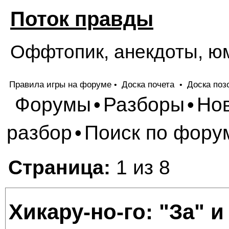
Поток правды
Оффтопик, анекдоты, ю
Правила игры на форуме
Доска почета
Доска поз
•
•
Форумы
Разборы
Но
•
•
разбор
Поиск по фору
•
Страница:
1 из 8
Хикару-но-го: "За" 