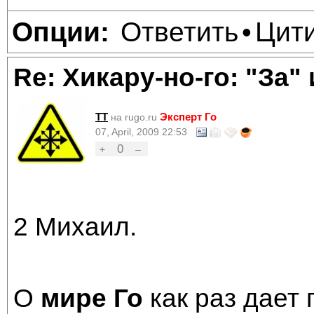
Ответить
Цит
Опции:
•
Re: Хикару-но-го: "За"
TT
Эксперт Го
на rugo.ru
07, April, 2009 22:53
0
+
–
2 Михаил.
О
мире Го
как раз дает