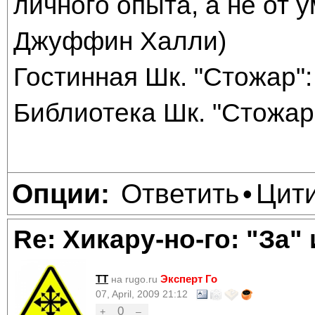
личного опыта, а не от
Джуффин Халли)
Гостинная Шк. "Стожар": 
Библиотека Шк. "Стожар"
Ответить
Цит
Опции:
•
Re: Хикару-но-го: "За"
TT
Эксперт Го
на rugo.ru
07, April, 2009 21:12
0
+
–