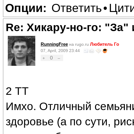
Ответить
Цит
Опции:
•
Re: Хикару-но-го: "За"
RunningFree
Любитель Го
на rugo.ru
07, April, 2009 23:44
0
+
–
2 ТТ
Имхо. Отличный семьяни
здоровье (а по сути, ри