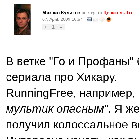
Михаил Куликов
Ценитель Го
на rugo.ru
07, April, 2009 16:54
1
+
–
В ветке "Го и Профаны" 
сериала про Хикару.
RunningFree, например, 
мультик опасным"
. Я ж
получил колоссальное 