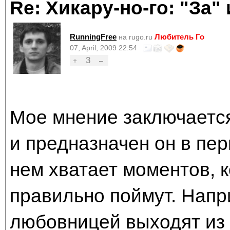
Re: Хикару-но-го: "За"
RunningFree
Любитель Го
на rugo.ru
07, April, 2009 22:54
3
+
–
Мое мнение заключается
и предназначен он в пер
нем хватает моментов, 
правильно поймут. Напр
любовницей выходят из 