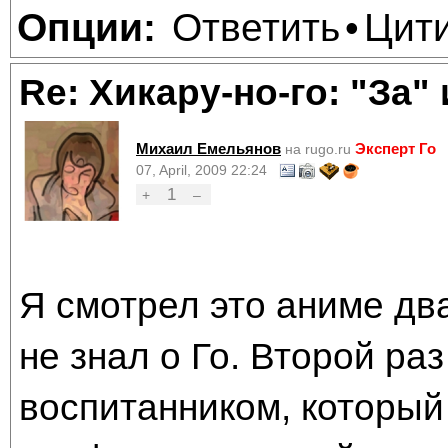
Ответить
Цит
Опции:
•
Re: Хикару-но-го: "За"
Михаил Емельянов
Эксперт Го
на rugo.ru
07, April, 2009 22:24
1
+
–
Я смотрел это аниме дв
не знал о Го. Второй ра
воспитанником, который