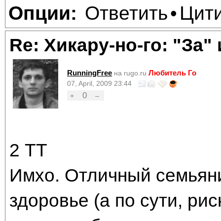
Ответить
Цит
Опции:
•
Re: Хикару-но-го: "За"
RunningFree
Любитель Го
на rugo.ru
07, April, 2009 23:44
0
+
–
2 ТТ
Имхо. Отличный семьяни
здоровье (а по сути, ри