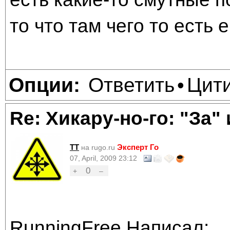
то что там чего то есть 
Ответить
Цит
Опции:
•
Re: Хикару-но-го: "За"
TT
Эксперт Го
на rugo.ru
07, April, 2009 23:12
0
+
–
RunningFree Написал: