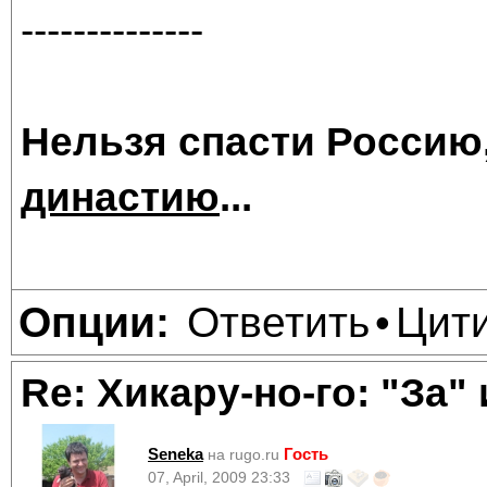
--------------
Нельзя спасти Россию
династию
...
Ответить
Цит
Опции:
•
Re: Хикару-но-го: "За"
Seneka
Гость
на rugo.ru
07, April, 2009 23:33