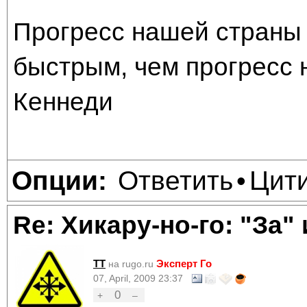
Прогресс нашей страны 
быстрым, чем прогресс 
Кеннеди
Ответить
Цит
Опции:
•
Re: Хикару-но-го: "За"
TT
Эксперт Го
на rugo.ru
07, April, 2009 23:37
0
+
–