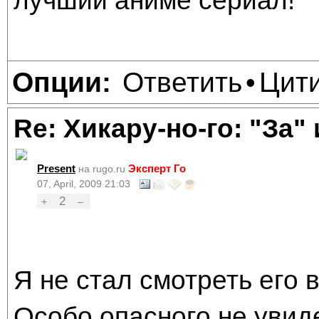
лучший аниме сериал!
Ответить
Цит
Опции:
•
Re: Хикару-но-го: "За"
Present
Эксперт Го
на rugo.ru
07, April, 2009 21:03
2
+
–
Я не стал смотреть его 
Особо опасного не увиде