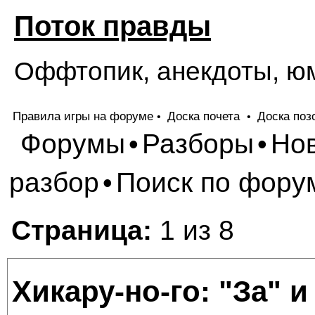
Поток правды
Оффтопик, анекдоты, ю
Правила игры на форуме
Доска почета
Доска поз
•
•
Форумы
Разборы
Но
•
•
разбор
Поиск по фору
•
Страница:
1 из 8
Хикару-но-го: "За" 