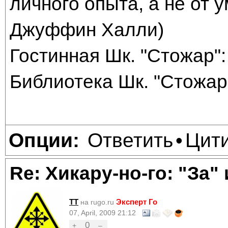
личного опыта, а не от
Джуффин Халли)
Гостинная Шк. "Стожар": 
Библиотека Шк. "Стожар"
Ответить
Цит
Опции:
•
Re: Хикару-но-го: "За"
TT
Эксперт Го
на rugo.ru
07, April, 2009 21:12
0
+
–