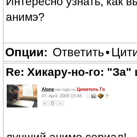
Интересно узнать, как в
анимэ?
Ответить
Цит
Опции:
•
Re: Хикару-но-го: "За"
Alone
Ценитель Го
на rugo.ru
07, April, 2009 19:48
0
+
–