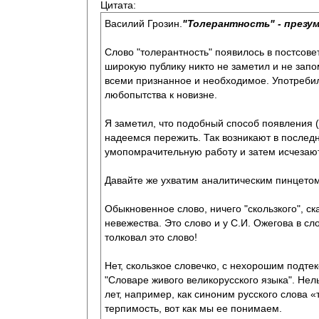
Цитата:
Василий Грозин.
"Толерантность" - презу
Слово "толерантность" появилось в постсов
широкую публику никто не заметил и не запом
всеми признанное и необходимое. Употребил
любопытства к новизне.
Я заметил, что подобный способ появления 
надеемся пережить. Так возникают в послед
умопомрачительную работу и затем исчезают,
Давайте же ухватим аналитическим пинцетом 
Обыкновенное слово, ничего "скользкого", с
невежества. Это слово и у С.И. Ожегова в сл
толковал это слово!
Нет, скользкое словечко, с нехорошим подтек
"Словаре живого великорусского языка". Нел
лет, например, как синоним русского слова 
терпимость, вот как мы ее понимаем.