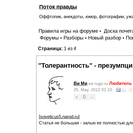
Поток правды
Оффтопик, анекдоты, юмор, фотографии, уж
Правила игры на форуме
Доска поче
•
Форумы
Разборы
Новый разбор
По
•
•
•
Страница:
1 из 4
"Толерантность" - презумпц
Ви Ми
Любитель 
на rugo.ru
25, May, 2012 01:10
0
+
–
[
soveticus5.narod.ru
]
Статья не большая - залью ее полностью для 