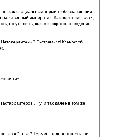
инно, как специальный термин, обозначающий
к нравственный императив. Как черта личности,
сть, не уточнять, какое конкретно поведение
в. Нетолерантный? Экстремист! Ксенофоб!
к,
осприятие.
астарбайтеров". Ну, и так далее в том же
 на "свое" тоже? Термин "толерантность" не