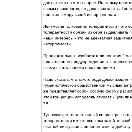
дает ответа на этот вопрос. Поскольку поня
сонмы психологов, не дававших клятвы Гиппок
понятие в меру своей испорченности.
Лейтмотив толкований толерантности - это с
толерантности обязан из себя выдавливать по
наши интересы - это не адекватная защитная
нетерпимости.
Проницательные изобретатели понятия "толе
нравственное предупреждение: ты агрессивен
всеми вытекающими последствиями.
Надо сказать, что такого рода демонизация
гуманистической общественной мыслью антро
же представляет собой особую форму расиз
этой концепции исподволь относят к цивилиз
т.д..
Тут возникает естественный вопрос: разве 
толерантности имеют все-таки какой-то свой
честной дискуссии с оппонентами, а действу