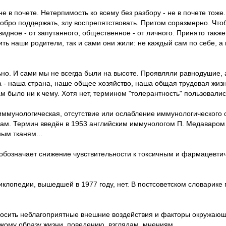
 не в почете. Нетерпимость ко всему без разбору - не в почете тоже
 добро поддержать, злу воспрепятствовать. Притом соразмерно. Что
видное - от запутанного, общественное - от личного. Принято такж
ить наши родители, так и сами они жили: не каждый сам по себе, а 
но. И сами мы не всегда были на высоте. Проявляли равнодушие, 
 - наша страна, наше общее хозяйство, наша общая трудовая жизн
м было ни к чему. Хотя нет, термином "толерантность" пользовалис
е) иммунологическая, отсутствие или ослабление иммунологического
нам. Термин введён в 1953 английским иммунологом П. Медаваро
ым тканям...
обозначает снижение чувствительности к токсичным и фармацевтич
клопедии, вышедшей в 1977 году, нет. В постсоветском словарике
еносить неблагоприятные внешние воздействия и факторы окружаю
жому образу жизни, поведению, взглядам, мнениям.