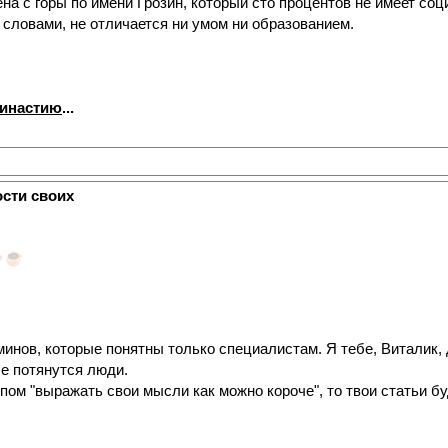
ена с горы по имени Грозин, который сто процентов не имеет соц
 словами, не отличается ни умом ни образованием.
династию
...
ости своих
минов, которые понятны только специалистам. Я тебе, Виталик, 
бе потянутся люди.
ом "выражать свои мысли как можно короче", то твои статьи бу