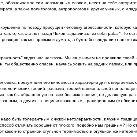
тие, обозначаемое сим новомодным словом, несет на себе авторите
рата, а также политологов, антропологов и других ученых, с млады
окрушение по поводу присущей человеку агрессивности, которую к
 капле, как сто лет назад Чехов выдавливал из себя раба *. То ес
 реакция, как мы привыкли думать, а будто бы следствие нашего ж
рантность" видят нас насквозь. Мы еще ничем не проявили своей н
, ты общественно опасен, научись ходить на задних лапках, или 
 человека, презумпция его виновности характерна для отвергаемых
пологических теорий: расизма, теорий национальной неполноценн
ма, как бы обращенную на всех без исключения, не делающую раз
ованным, а других - к нецивилизованным, традиционным (с обвинит
не надо быть толерантным к чужой нетолерантности, к чужим тради
 способ отличать хорошее от плохого, подобно нам грешным? Но отч
ют какой-то странной огульной терпимостью и огульной же нетерпи