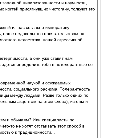
т западной цивилизованности и научности,
х ногтей присягнувших чистогану, толкуют это
аждый из нас согласно императиву
ть, наше недовольство посягательством на
ивотного недостатка, нашей агрессивной
етерпимости, а они уже ставят нам
придется определить тебя в нетолерантные со
 современной наукой и осуждаемых
ости, социального расизма. Толерантность
ницы между людьми. Разве только одних по
ельным акцентом на этом слове), изгоям и
циям и обычаям? Или специалисты по
его-то не хотят отстаивать этот способ в
мостью к традиционности...