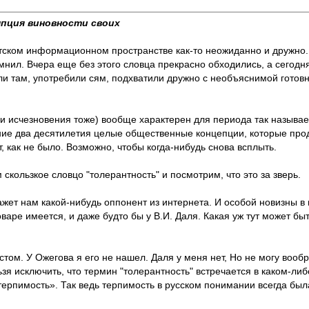
мпция виновности своих
етском информационном пространстве как-то неожиданно и дружно
нил. Вчера еще без этого словца прекрасно обходились, а сегодня 
и там, употребили сям, подхватили дружно с необъяснимой готовн
(и исчезновения тоже) вообще характерен для периода так называ
ние два десятилетия целые общественные концепции, которые про
 как не было. Возможно, чтобы когда-нибудь снова всплыть.
скользкое словцо "толерантность" и посмотрим, что это за зверь.
кажет нам какой-нибудь оппонент из интернета. И особой новизны в
оваре имеется, и даже будто бы у В.И. Даля. Какая уж тут может бы
стом. У Ожегова я его не нашел. Даля у меня нет, Но не могу вооб
ьзя исключить, что термин "толерантность" встречается в каком-ли
«терпимость». Так ведь терпимость в русском понимании всегда был