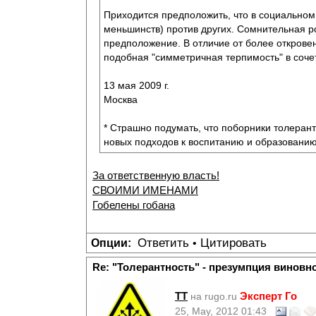
Приходится предположить, что в социальном 
меньшинств) против других. Сомнительная р
предположение. В отличие от более открове
подобная "симметричная терпимость" в соче
13 мая 2009 г.
Москва
* Страшно подумать, что поборники толеран
новых подходов к воспитанию и образованию
За ответственную власть!
СВОИМИ ИМЕНАМИ
Гобелены гобана
Ответить
Цитировать
Опции:
•
Re: "Толерантность" - презумпция виновн
TT
Эксперт Го
на rugo.ru
25, May, 2012 01:43