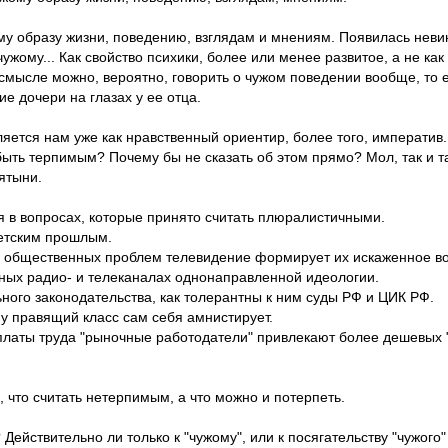
ому образу жизни, поведению, взглядам и мнениям. Появилась нев
ужому... Как свойство психики, более или менее развитое, а не ка
 смысле можно, вероятно, говорить о чужом поведении вообще, то е
е дочери на глазах у ее отца.
ляется нам уже как нравственный ориентир, более того, императи
быть терпимым? Почему бы не сказать об этом прямо? Мол, так и та
ятыни.
я в вопросах, которые принято считать плюралистичными.
етским прошлым.
я общественных проблем телевидение формирует их искаженное в
нных радио- и телеканалах однонаправленной идеологии.
ного законодательства, как толерантны к ним суды РФ и ЦИК РФ.
ну правящий класс сам себя амнистирует.
латы труда "рыночные работодатели" привлекают более дешевых "г
 что считать нетерпимым, а что можно и потерпеть.
ействительно ли только к "чужому", или к посягательству "чужого"