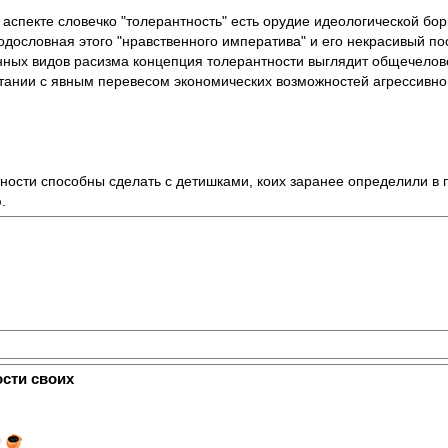
аспекте словечко "толерантность" есть орудие идеологической бор
одословная этого "нравственного императива" и его некрасивый п
нных видов расизма концепция толерантности выглядит общечелов
тании с явным перевесом экономических возможностей агрессивно
тности способны сделать с детишками, коих заранее определили в
.
ости своих