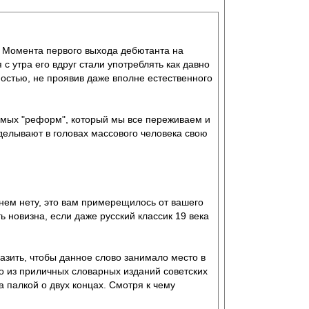
. Момента первого выхода дебютанта на
с утра его вдруг стали употреблять как давно
остью, не проявив даже вполне естественного
емых "реформ", который мы все переживаем и
делывают в головах массового человека свою
 нем нету, это вам примерещилось от вашего
ть новизна, если даже русский классик 19 века
разить, чтобы данное слово занимало место в
бо из приличных словарных изданий советских
а палкой о двух концах. Смотря к чему