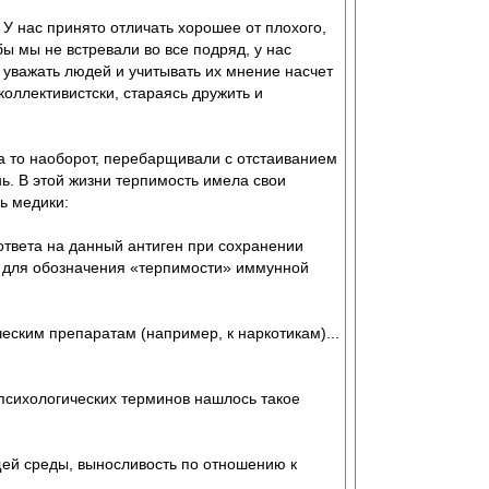
. У нас принято отличать хорошее от плохого,
бы мы не встревали во все подряд, у нас
е уважать людей и учитывать их мнение насчет
коллективистски, стараясь дружить и
а то наоборот, перебарщивали с отстаиванием
ь. В этой жизни терпимость имела свои
ь медики:
 ответа на данный антиген при сохранении
м для обозначения «терпимости» иммунной
еским препаратам (например, к наркотикам)...
 психологических терминов нашлось такое
щей среды, выносливость по отношению к