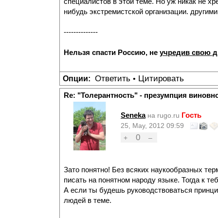
специалистов в этой теме. Но уж никак не хр
нибудь экстремистской организации. другими
--------------
Нельзя спасти Россию, не
учредив свою 
Ответить
Цитировать
Опции:
•
Re: "Толерантность" - презумпция виновн
Seneka
Гость
на rugo.ru
25, May, 2012 09:59
0
+
–
Зато понятно! Без всяких наукообразных тер
писать на понятном народу языке. Тогда к те
А если ты будешь руководствоваться принцип
людей в теме.