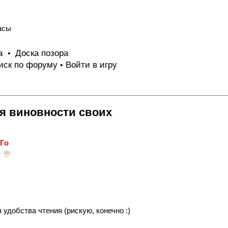
асы
та
Доска позора
•
иск по форуму
Войти в игру
•
ия виновности своих
Го
удобства чтения (рискую, конечно :)