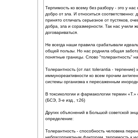
Терпимость ко всему без разбору - это у нас
добро от зла. И относиться соответственно:
принято отличать серьезное от пустяков, оче
добра, зла и соразмерности. Так нас учили ж
договариваться.
Не всегда наши правила срабатывали идеаль
общей пользы. Но нас роднила общая забота
понятные границы. Слово "толерантность" на
Толерантность (от лат. tolerantia - терпени
иммунореактивности ко всем прочим антиге
системы организма к пересаженным инородн
В токсикологии и фармакологии термин «Т.» 
(БСЭ, 3-е изд., т.26)
Других объяснений в Большой советской энци
определение:
Толерантность - способность человека пер
неблагоприятным факторам, терпимость к чу