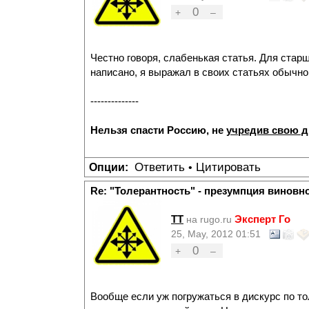
0
+
–
Честно говоря, слабенькая статья. Для старш
написано, я выражал в своих статьях обычно
--------------
Нельзя спасти Россию, не
учредив свою 
Ответить
Цитировать
Опции:
•
Re: "Толерантность" - презумпция виновн
TT
Эксперт Го
на rugo.ru
25, May, 2012 01:51
0
+
–
Вообще если уж погружаться в дискурс по т