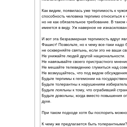
Как видим, появилась уже терпимость к чуж
способность человека терпимо относиться к ч
но не как обязательное требование. В таком
имеется в виду. Уж наверное не изнасиловани
И вот эта безразмерная терпимость вдруг яв
Фашист! Позвольте, но к чему все-таки надо 
не оскверняйте святынь, если это не ваши св
Не унижайте людей другой национальности.
Не навязывайте своего пристрастного мнени
Не мешайте телевидению глумиться над сов
Не возмущайтесь, что под видом обсуждени
Будьте терпимы к гегемонии на государстве
Будьте толерантны к нарушениям избиратель
Будьте лояльны к тому, что ограбивший стра
Будьте довольны, когда вместо повышения оп
духе.
При таком подходе хотя бы поспорить можно,
К чему же предлагается быть толерантными? Д