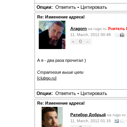
Ответить
Цитировать
Опции:
•
Re: Изменение адреса!
Aragorn
Учитель
на rugo.ru
11, March, 2012 00:48
0
+
–
А я - два раза прочитал )
Стратегия выше цели
[
clubgo.ru
]
Ответить
Цитировать
Опции:
•
Re: Изменение адреса!
Ратибор Добрый
на rugo.ru
11, March, 2012 01:16