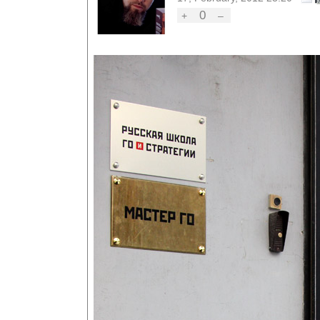
0
+
–