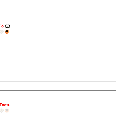
 Го
Гость