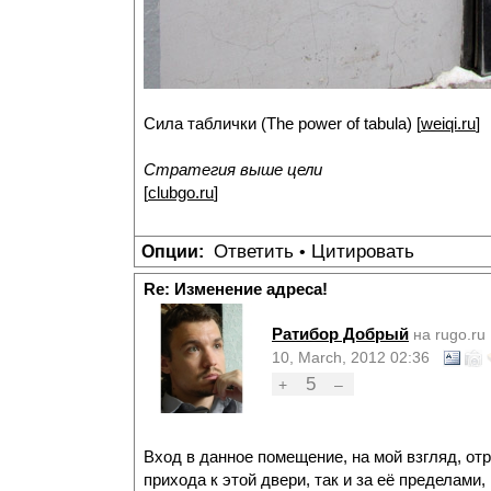
Сила таблички (The power of tabula) [
weiqi.ru
]
Стратегия выше цели
[
clubgo.ru
]
Ответить
Цитировать
Опции:
•
Re: Изменение адреса!
Ратибор Добрый
на rugo.ru
10, March, 2012 02:36
5
+
–
Вход в данное помещение, на мой взгляд, отр
прихода к этой двери, так и за её пределами,