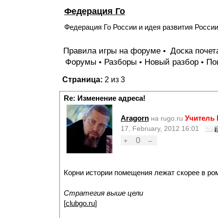
Федерация Го
Федерация Го России и идея развития Росси
Правила игры на форуме
Доска поче
•
Форумы
Разборы
Новый разбор
По
•
•
•
Страница:
2 из 3
Re: Изменение адреса!
Aragorn
Учитель
на rugo.ru
17, February, 2012 16:01
0
+
–
Корни истории помещения лежат скорее в ром
Стратегия выше цели
[
clubgo.ru
]