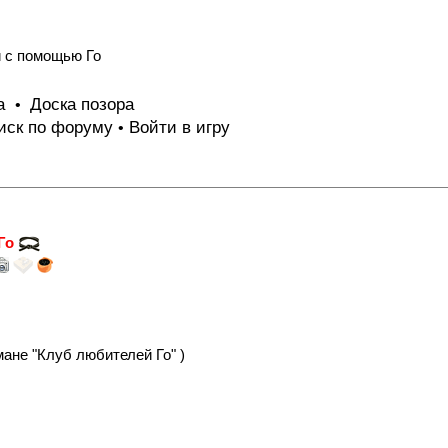
и с помощью Го
та
Доска позора
•
иск по форуму
Войти в игру
•
 Го
ане "Клуб любителей Го" )