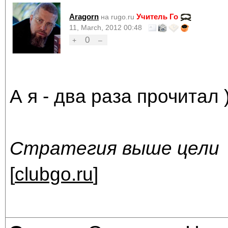
Aragorn
Учитель Го
на rugo.ru
11, March, 2012 00:48
0
+
–
А я - два раза прочитал 
Стратегия выше цели
[
clubgo.ru
]