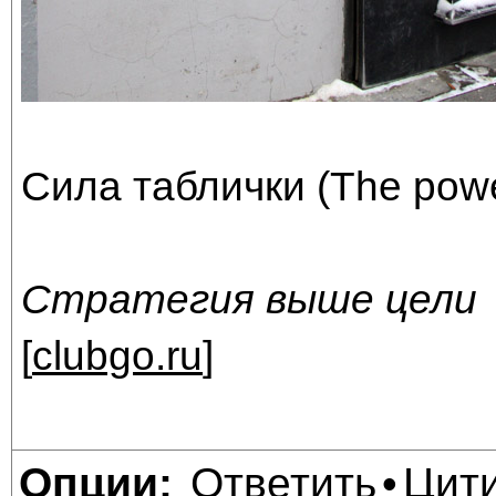
Сила таблички (The power
Стратегия выше цели
[
clubgo.ru
]
Ответить
Цит
Опции:
•