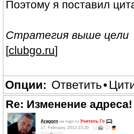
Поэтому я поставил цита
Стратегия выше цели
[
clubgo.ru
]
Ответить
Цит
Опции:
•
Re: Изменение адреса!
Aragorn
Учитель Го
на rugo.ru
17, February, 2012 23:20