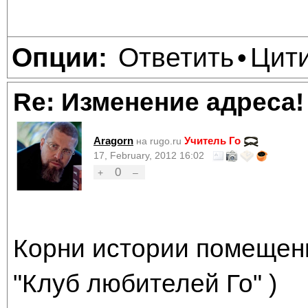
Ответить
Цит
Опции:
•
Re: Изменение адреса!
Aragorn
Учитель Го
на rugo.ru
17, February, 2012 16:02
0
+
–
Корни истории помещен
"Клуб любителей Го" )