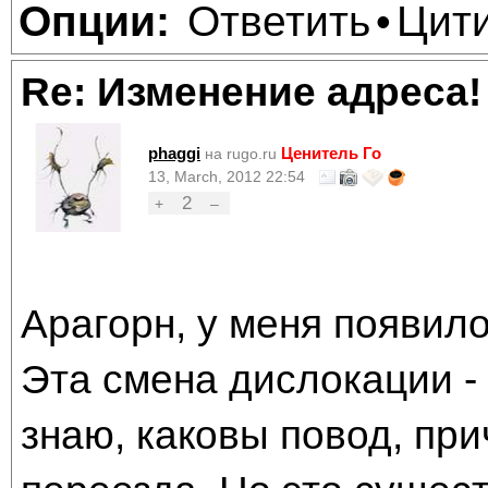
Ответить
Цит
Опции:
•
Re: Изменение адреса!
phaggi
Ценитель Го
на rugo.ru
13, March, 2012 22:54
2
+
–
Арагорн, у меня появил
Эта смена дислокации -
знаю, каковы повод, при