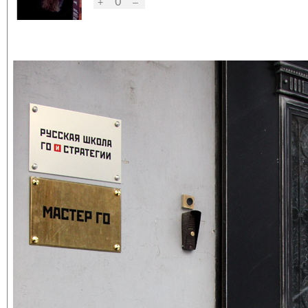
0
+
–