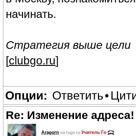
начинать.
Стратегия выше цели
[
clubgo.ru
]
Ответить
Цит
Опции:
•
Re: Изменение адреса!
Aragorn
Учитель Го
на rugo.ru