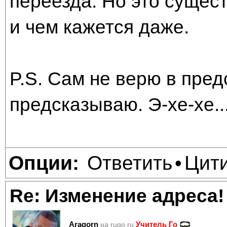
переезда. Но это сущес
и чем кажется даже.
P.S. Сам не верю в пред
предсказываю. Э-хе-хе..
Ответить
Цит
Опции:
•
Re: Изменение адреса!
Aragorn
Учитель Го
на rugo.ru