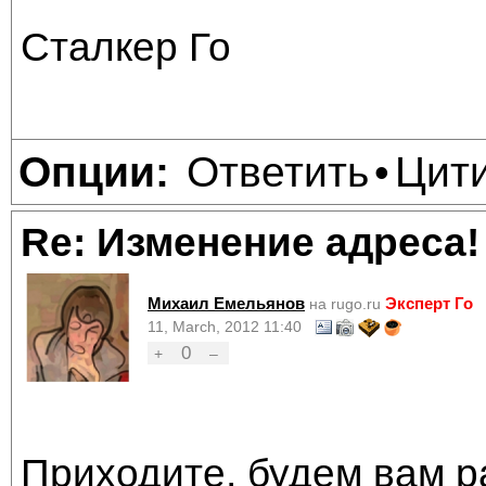
Сталкер Го
Ответить
Цит
Опции:
•
Re: Изменение адреса!
Михаил Емельянов
Эксперт Го
на rugo.ru
11, March, 2012 11:40
0
+
–
Приходите, будем вам р