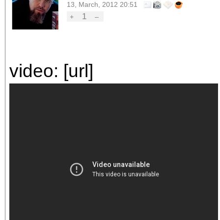
13, March, 2012 20:51
1
+
–
video: [url]