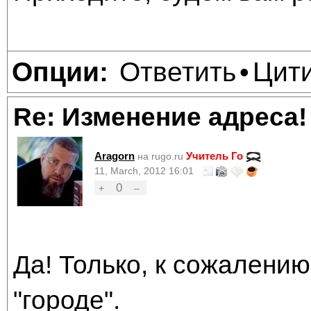
Ответить
Цит
Опции:
•
Re: Изменение адреса!
Aragorn
Учитель Го
на rugo.ru
11, March, 2012 16:01
0
+
–
Да! Только, к сожалению
"городе".