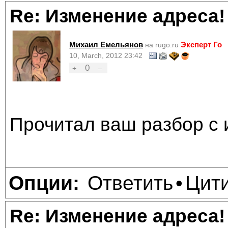
Re: Изменение адреса!
Михаил Емельянов
Эксперт Го
на rugo.ru
10, March, 2012 23:42
0
+
–
Прочитал ваш разбор с 
Ответить
Цит
Опции:
•
Re: Изменение адреса!