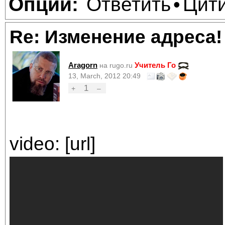
Ответить
Цит
Опции:
•
Re: Изменение адреса!
Aragorn
Учитель Го
на rugo.ru
13, March, 2012 20:49
1
+
–
video: [url]