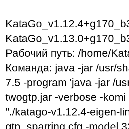
KataGo_v1.12.4+g170_b
KataGo_v1.13.0+g170_
Рабочий путь: /home/Ka
Команда: java -jar /usr/sh
7.5 -program 'java -jar /us
twogtp.jar -verbose -komi 
"./katago-v1.12.4-eigen-li
gtp_sparring.cfg -model