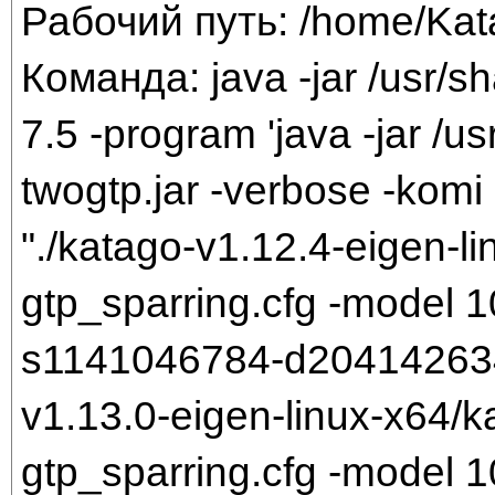
Рабочий путь: /home/Ka
Команда: java -jar /usr/sh
7.5 -program 'java -jar /us
twogtp.jar -verbose -komi 
"./katago-v1.12.4-eigen-li
gtp_sparring.cfg -model
s1141046784-d204142634.b
v1.13.0-eigen-linux-x64/k
gtp_sparring.cfg -model