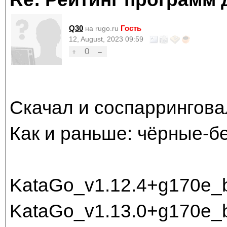
Q30
Гость
на rugo.ru
12, August, 2023 09:59
0
+
–
Скачал и соспаррингова
Как и раньше: чёрные-б
KataGo_v1.12.4+g170e_
KataGo_v1.13.0+g170e