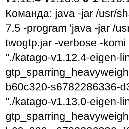
Команда: java -jar /usr/sh
7.5 -program 'java -jar /us
twogtp.jar -verbose -komi 
"./katago-v1.12.4-eigen-li
gtp_sparring_heavyweigh
b60c320-s6782286336-d3
"./katago-v1.13.0-eigen-li
gtp_sparring_heavyweigh