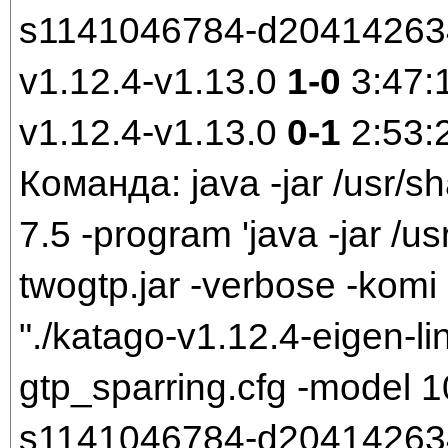
s1141046784-d204142634.
v1.12.4-v1.13.0
1-0
3:47:
v1.12.4-v1.13.0
0-1
2:53:
Команда: java -jar /usr/sh
7.5 -program 'java -jar /us
twogtp.jar -verbose -komi 
"./katago-v1.12.4-eigen-li
gtp_sparring.cfg -model
s1141046784-d204142634.b