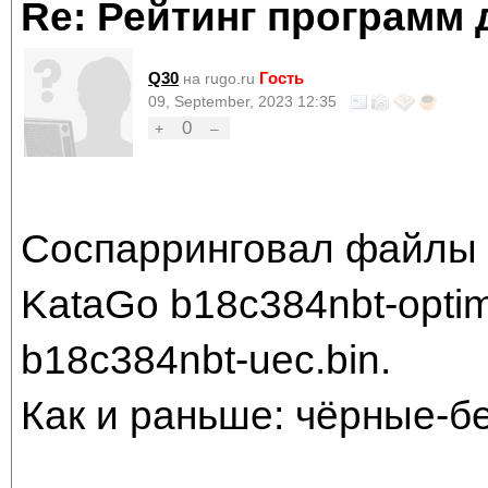
Re: Рейтинг программ 
Q30
Гость
на rugo.ru
09, September, 2023 12:35
0
+
–
Соспарринговал файлы 
KataGo b18c384nbt-optim
b18c384nbt-uec.bin.
Как и раньше: чёрные-б