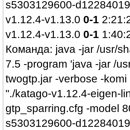
s5303129600-d1228401921
v1.12.4-v1.13.0
0-1
2:21:
v1.12.4-v1.13.0
0-1
1:40:
Команда: java -jar /usr/sh
7.5 -program 'java -jar /us
twogtp.jar -verbose -komi 
"./katago-v1.12.4-eigen-li
gtp_sparring.cfg -model
s5303129600-d1228401921.