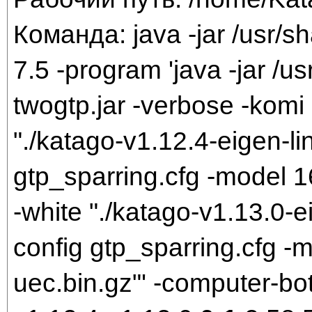
Команда: java -jar /usr/sh
7.5 -program 'java -jar /us
twogtp.jar -verbose -komi 
"./katago-v1.12.4-eigen-li
gtp_sparring.cfg -model 
-white "./katago-v1.13.0-e
config gtp_sparring.cfg 
uec.bin.gz"' -computer-bo