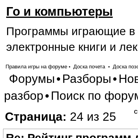
Го и компьютеры
Программы играющие в Г
электронные книги и лек
Правила игры на форуме
Доска почета
Доска поз
•
•
Форумы
Разборы
Но
•
•
разбор
Поиск по фору
•
С
Страница:
24 из 25
Re: Рейтинг программ 