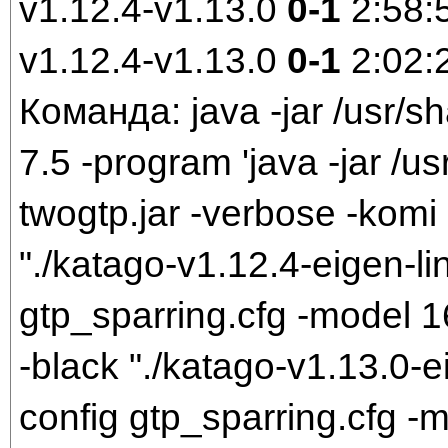
v1.12.4-v1.13.0
0-1
2:58:
v1.12.4-v1.13.0
0-1
2:02:
Команда: java -jar /usr/sh
7.5 -program 'java -jar /us
twogtp.jar -verbose -komi 
"./katago-v1.12.4-eigen-li
gtp_sparring.cfg -model 
-black "./katago-v1.13.0-e
config gtp_sparring.cfg 