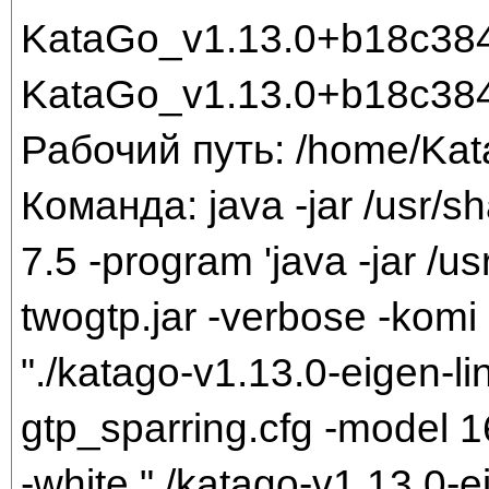
KataGo_v1.13.0+b18c384
KataGo_v1.13.0+b18c384
Рабочий путь: /home/Ka
Команда: java -jar /usr/sh
7.5 -program 'java -jar /us
twogtp.jar -verbose -komi 
"./katago-v1.13.0-eigen-li
gtp_sparring.cfg -model 
-white "./katago-v1.13.0-e