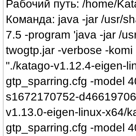
Рабочий путь: /home/Ka
Команда: java -jar /usr/sh
7.5 -program 'java -jar /us
twogtp.jar -verbose -komi 
"./katago-v1.12.4-eigen-li
gtp_sparring.cfg -model
s1672170752-d466197061.b
v1.13.0-eigen-linux-x64/k
gtp_sparring.cfg -model