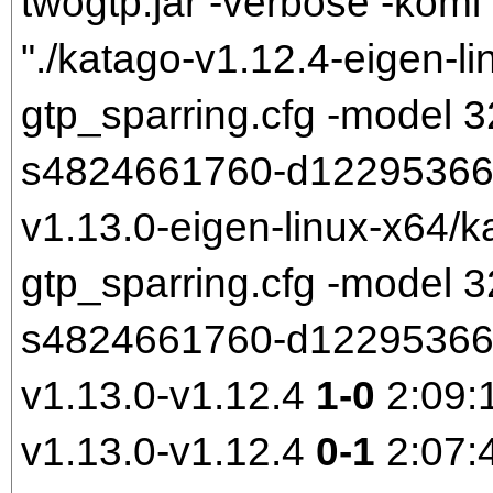
twogtp.jar -verbose -komi 
"./katago-v1.12.4-eigen-li
gtp_sparring.cfg -model
s4824661760-d1229536699.
v1.13.0-eigen-linux-x64/k
gtp_sparring.cfg -model
s4824661760-d1229536699
v1.13.0-v1.12.4
1-0
2:09:
v1.13.0-v1.12.4
0-1
2:07: