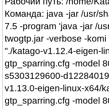
Рабочий путь: /home/Ka
Команда: java -jar /usr/sh
7.5 -program 'java -jar /us
twogtp.jar -verbose -komi 
"./katago-v1.12.4-eigen-li
gtp_sparring.cfg -model
s5303129600-d1228401921.
v1.13.0-eigen-linux-x64/k
gtp_sparring.cfg -model