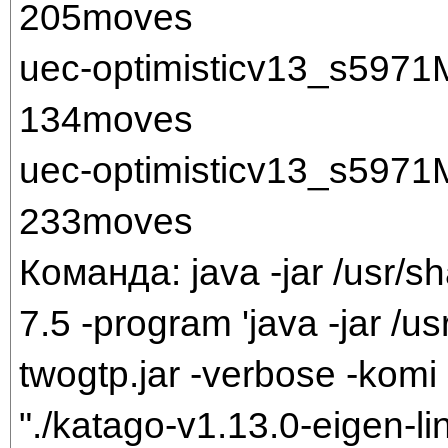
205moves
uec-optimisticv13_s597
134moves
uec-optimisticv13_s597
233moves
Команда: java -jar /usr/sh
7.5 -program 'java -jar /us
twogtp.jar -verbose -komi 
"./katago-v1.13.0-eigen-li