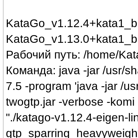
KataGo_v1.12.4+kata1_
KataGo_v1.13.0+kata1_
Рабочий путь: /home/Ka
Команда: java -jar /usr/sh
7.5 -program 'java -jar /us
twogtp.jar -verbose -komi 
"./katago-v1.12.4-eigen-li
gtp_sparring_heavyweigh