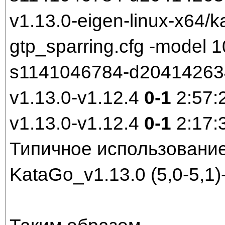
v1.13.0-eigen-linux-x64/k
gtp_sparring.cfg -model
s1141046784-d204142634.
v1.13.0-v1.12.4
0-1
2:57:
v1.13.0-v1.12.4
0-1
2:17:
Типичное использование
KataGo_v1.13.0 (5,0-5,1)-