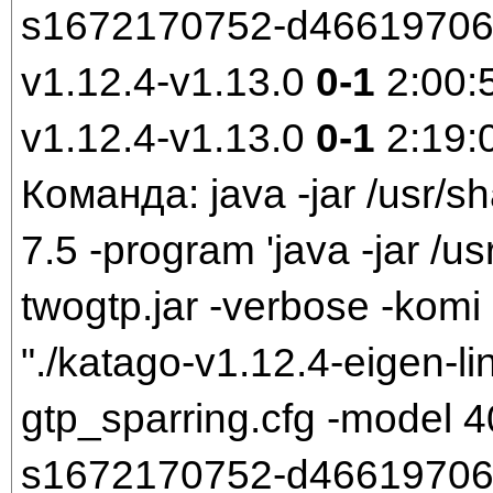
s1672170752-d466197061.
v1.12.4-v1.13.0
0-1
2:00:
v1.12.4-v1.13.0
0-1
2:19:
Команда: java -jar /usr/sh
7.5 -program 'java -jar /us
twogtp.jar -verbose -komi 
"./katago-v1.12.4-eigen-li
gtp_sparring.cfg -model
s1672170752-d466197061.b