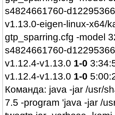
s4824661760-d1229536699.
v1.13.0-eigen-linux-x64/k
gtp_sparring.cfg -model
s4824661760-d1229536699
v1.12.4-v1.13.0
1-0
3:34:
v1.12.4-v1.13.0
1-0
5:00:
Команда: java -jar /usr/sh
7.5 -program 'java -jar /us