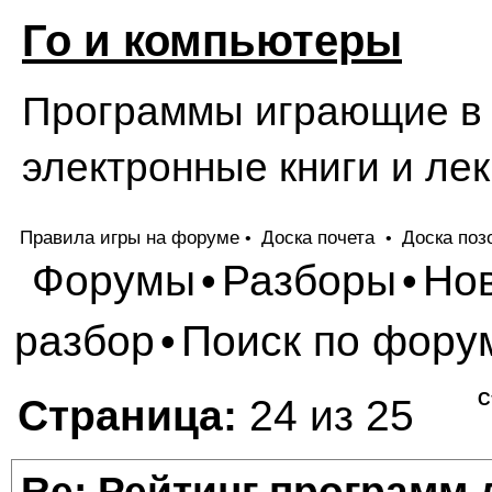
Го и компьютеры
Программы играющие в Г
электронные книги и лек
Правила игры на форуме
Доска почета
Доска поз
•
•
Форумы
Разборы
Но
•
•
разбор
Поиск по фору
•
С
Страница:
24 из 25
Re: Рейтинг программ 