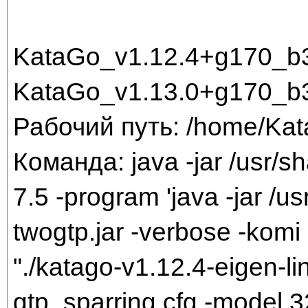
KataGo_v1.12.4+g170_b
KataGo_v1.13.0+g170_
Рабочий путь: /home/Ka
Команда: java -jar /usr/sh
7.5 -program 'java -jar /us
twogtp.jar -verbose -komi 
"./katago-v1.12.4-eigen-li
gtp_sparring.cfg -model