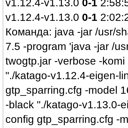
v1.12.4-v1.13.0
0-1
2:58:
v1.12.4-v1.13.0
0-1
2:02:
Команда: java -jar /usr/sh
7.5 -program 'java -jar /us
twogtp.jar -verbose -komi 
"./katago-v1.12.4-eigen-li
gtp_sparring.cfg -model 
-black "./katago-v1.13.0-e
config gtp_sparring.cfg 