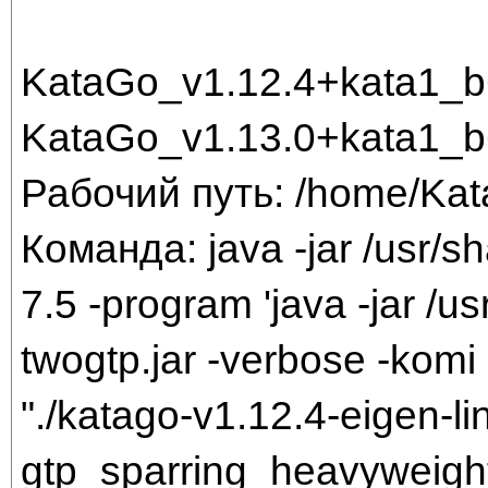
KataGo_v1.12.4+kata1_
KataGo_v1.13.0+kata1_
Рабочий путь: /home/Ka
Команда: java -jar /usr/sh
7.5 -program 'java -jar /us
twogtp.jar -verbose -komi 
"./katago-v1.12.4-eigen-li
gtp_sparring_heavyweigh