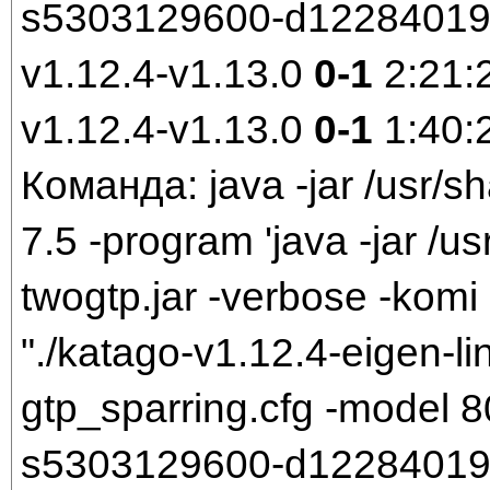
s5303129600-d1228401921
v1.12.4-v1.13.0
0-1
2:21:
v1.12.4-v1.13.0
0-1
1:40:
Команда: java -jar /usr/sh
7.5 -program 'java -jar /us
twogtp.jar -verbose -komi 
"./katago-v1.12.4-eigen-li
gtp_sparring.cfg -model
s5303129600-d1228401921.