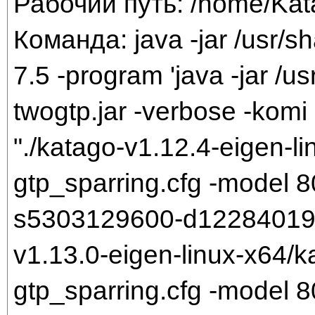
Рабочий путь: /home/Ka
Команда: java -jar /usr/sh
7.5 -program 'java -jar /us
twogtp.jar -verbose -komi 
"./katago-v1.12.4-eigen-li
gtp_sparring.cfg -model
s5303129600-d1228401921.
v1.13.0-eigen-linux-x64/k
gtp_sparring.cfg -model