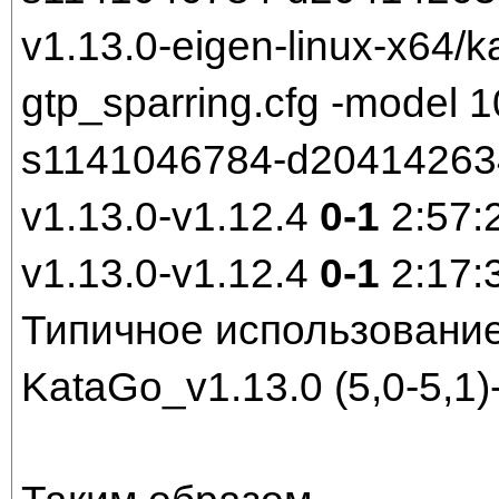
v1.13.0-eigen-linux-x64/k
gtp_sparring.cfg -model
s1141046784-d204142634.
v1.13.0-v1.12.4
0-1
2:57:
v1.13.0-v1.12.4
0-1
2:17:
Типичное использование
KataGo_v1.13.0 (5,0-5,1)-