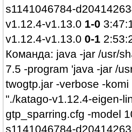
s1141046784-d204142634.
v1.12.4-v1.13.0
1-0
3:47:
v1.12.4-v1.13.0
0-1
2:53:
Команда: java -jar /usr/sh
7.5 -program 'java -jar /us
twogtp.jar -verbose -komi 
"./katago-v1.12.4-eigen-li
gtp_sparring.cfg -model
s1141046784-d204142634.b