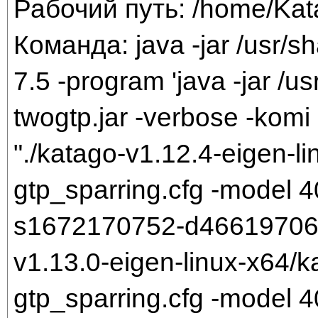
Рабочий путь: /home/Ka
Команда: java -jar /usr/sh
7.5 -program 'java -jar /us
twogtp.jar -verbose -komi 
"./katago-v1.12.4-eigen-li
gtp_sparring.cfg -model
s1672170752-d466197061.b
v1.13.0-eigen-linux-x64/k
gtp_sparring.cfg -model