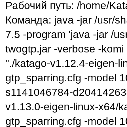
Рабочий путь: /home/Ka
Команда: java -jar /usr/sh
7.5 -program 'java -jar /us
twogtp.jar -verbose -komi 
"./katago-v1.12.4-eigen-li
gtp_sparring.cfg -model
s1141046784-d204142634.b
v1.13.0-eigen-linux-x64/k
gtp_sparring.cfg -model