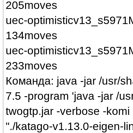
205moves
uec-optimisticv13_s597
134moves
uec-optimisticv13_s597
233moves
Команда: java -jar /usr/sh
7.5 -program 'java -jar /us
twogtp.jar -verbose -komi 
"./katago-v1.13.0-eigen-li