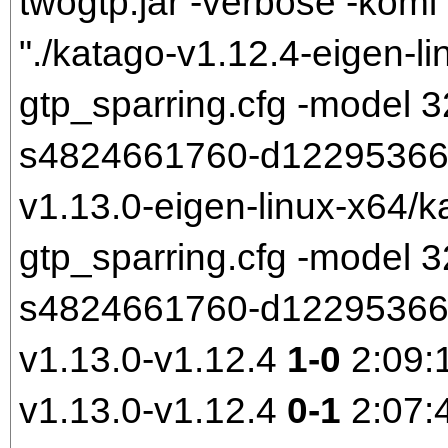
twogtp.jar -verbose -komi 
"./katago-v1.12.4-eigen-li
gtp_sparring.cfg -model
s4824661760-d1229536699.
v1.13.0-eigen-linux-x64/k
gtp_sparring.cfg -model
s4824661760-d1229536699
v1.13.0-v1.12.4
1-0
2:09:
v1.13.0-v1.12.4
0-1
2:07: