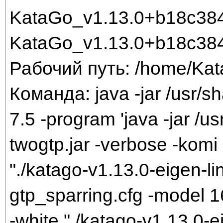
KataGo_v1.13.0+b18c384
KataGo_v1.13.0+b18c384
Рабочий путь: /home/Ka
Команда: java -jar /usr/sh
7.5 -program 'java -jar /us
twogtp.jar -verbose -komi 
"./katago-v1.13.0-eigen-li
gtp_sparring.cfg -model 
-white "./katago-v1.13.0-e