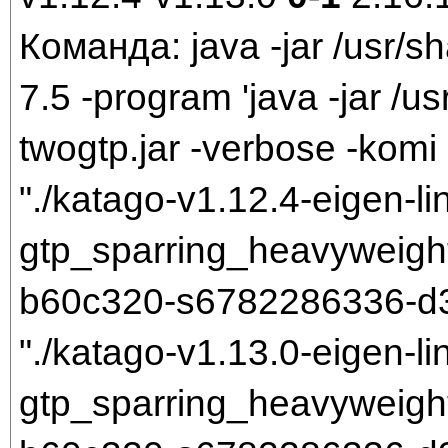
Команда: java -jar /usr/sh
7.5 -program 'java -jar /us
twogtp.jar -verbose -komi 
"./katago-v1.12.4-eigen-li
gtp_sparring_heavyweigh
b60c320-s6782286336-d3
"./katago-v1.13.0-eigen-li
gtp_sparring_heavyweigh