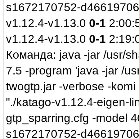
s1672170752-d466197061.
v1.12.4-v1.13.0
0-1
2:00:
v1.12.4-v1.13.0
0-1
2:19:
Команда: java -jar /usr/sh
7.5 -program 'java -jar /us
twogtp.jar -verbose -komi 
"./katago-v1.12.4-eigen-li
gtp_sparring.cfg -model
s1672170752-d466197061.b