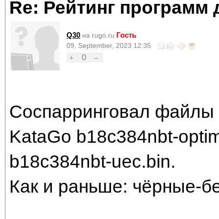
Re: Рейтинг программ 
Q30
Гость
на rugo.ru
09, September, 2023 12:35
0
+
–
Соспарринговал файлы 
KataGo b18c384nbt-optim
b18c384nbt-uec.bin.
Как и раньше: чёрные-б