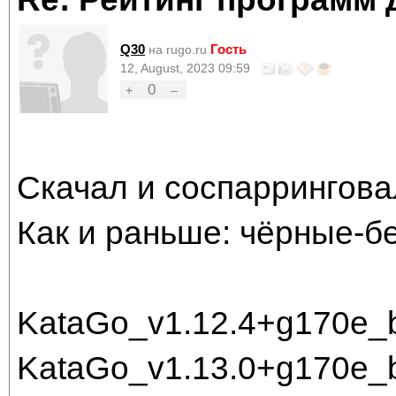
Q30
Гость
на rugo.ru
12, August, 2023 09:59
0
+
–
Скачал и соспаррингова
Как и раньше: чёрные-б
KataGo_v1.12.4+g170e_
KataGo_v1.13.0+g170e