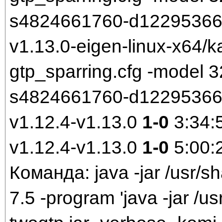
s4824661760-d1229536699.
v1.13.0-eigen-linux-x64/k
gtp_sparring.cfg -model
s4824661760-d1229536699
v1.12.4-v1.13.0
1-0
3:34:
v1.12.4-v1.13.0
1-0
5:00:
Команда: java -jar /usr/sh
7.5 -program 'java -jar /us