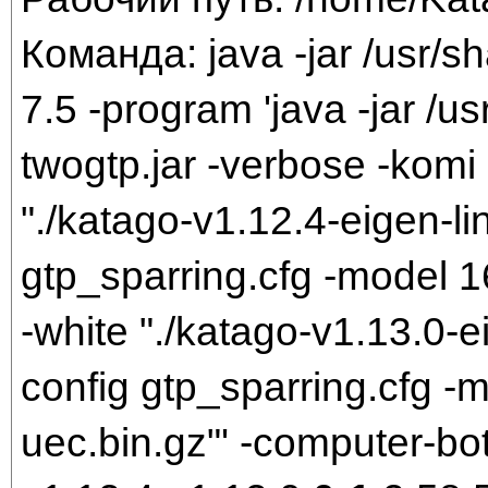
Команда: java -jar /usr/sh
7.5 -program 'java -jar /us
twogtp.jar -verbose -komi 
"./katago-v1.12.4-eigen-li
gtp_sparring.cfg -model 
-white "./katago-v1.13.0-e
config gtp_sparring.cfg 
uec.bin.gz"' -computer-bo