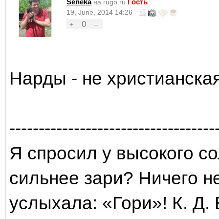
Seneka
Гость
на rugo.ru
19, June, 2014 14:26
0
+
–
Нарды - не христианская
-----------------------------------
Я спросил у высокого со
сильнее зари? Ничего н
услыхала: «Гори»! К. Д.