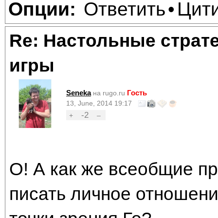
Ответить
Цит
Опции:
•
Re: Настольные страт
игры
Seneka
Гость
на rugo.ru
13, June, 2014 19:17
-2
+
–
О! А как же всеобщие пр
писать личное отношени