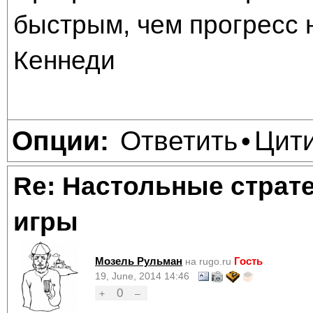
быстрым, чем прогресс 
Кеннеди
Ответить
Цит
Опции:
•
Re: Настольные страт
игры
Мозель Рульман
Гость
на rugo.ru
19, June, 2014 14:46
0
+
–