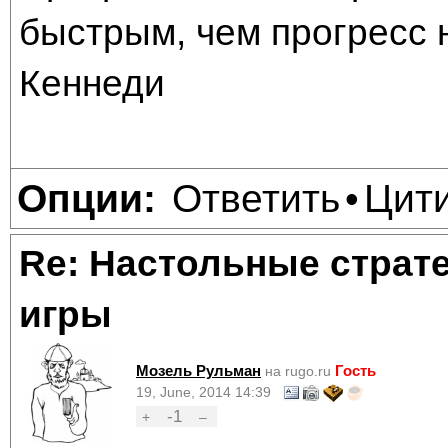
быстрым, чем прогресс 
Кеннеди
Ответить
Цит
Опции:
•
Re: Настольные страт
игры
Мозель Рульман
Гость
на rugo.ru
19, June, 2014 14:39
-1
+
–