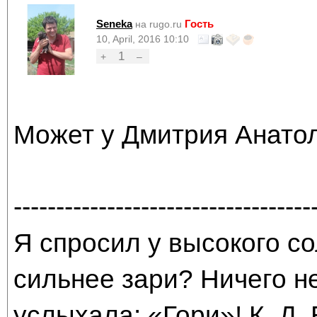
Seneka
Гость
на rugo.ru
10, April, 2016 10:10
1
+
–
Может у Дмитрия Анато
-----------------------------------
Я спросил у высокого со
сильнее зари? Ничего н
услыхала: «Гори»! К. Д.