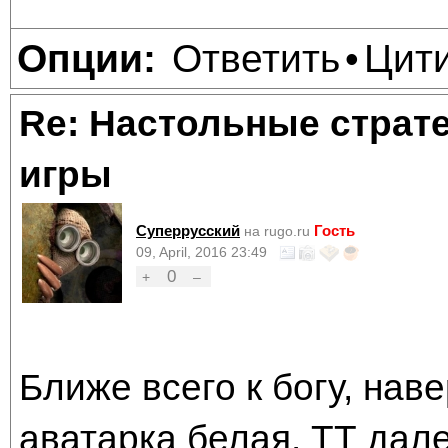
Ответить
Цит
Опции:
•
Re: Настольные страт
игры
Суперрусский
Гость
на rugo.ru
09, April, 2016 23:49
0
+
–
Ближе всего к богу, нав
аватарка белая. ТТ дале