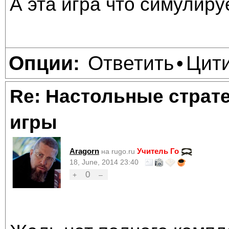
А эта игра что симулир
Ответить
Цит
Опции:
•
Re: Настольные страт
игры
Aragorn
Учитель Го
на rugo.ru
18, June, 2014 23:40
0
+
–