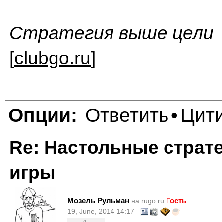
Стратегия выше цели
[
clubgo.ru
]
Ответить
Цит
Опции:
•
Re: Настольные страт
игры
Мозель Рульман
Гость
на rugo.ru
19, June, 2014 14:17