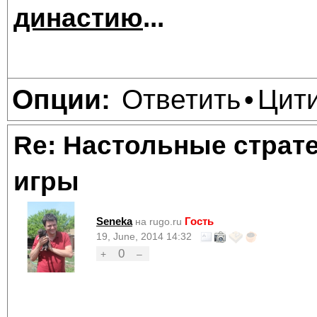
династию
...
Ответить
Цит
Опции:
•
Re: Настольные страт
игры
Seneka
Гость
на rugo.ru
19, June, 2014 14:32
0
+
–