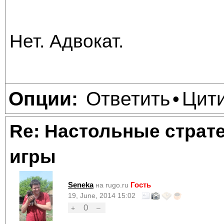
Нет. Адвокат.
Ответить
Цит
Опции:
•
Re: Настольные страт
игры
Seneka
Гость
на rugo.ru
19, June, 2014 15:02
0
+
–