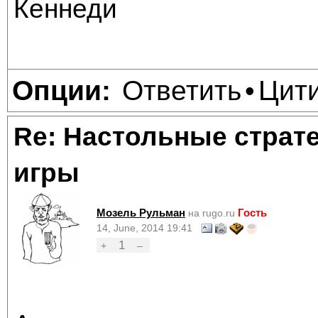
Кеннеди
Ответить
Цит
Опции:
•
Re: Настольные страт
игры
Мозель Рульман
Гость
на rugo.ru
14, June, 2014 19:41
1
+
–