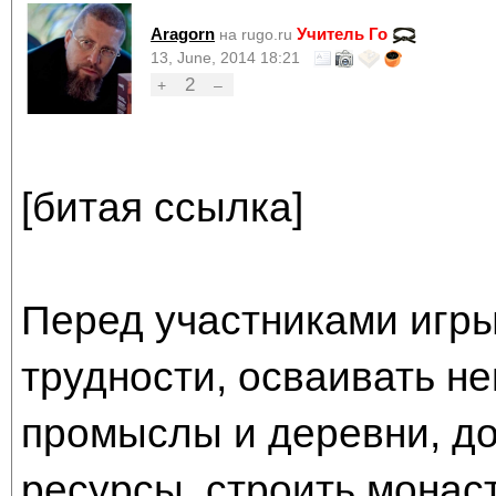
Aragorn
Учитель Го
на rugo.ru
13, June, 2014 18:21
2
+
–
[битая ссылка]
Перед участниками игры
трудности, осваивать н
промыслы и деревни, д
ресурсы, строить монас