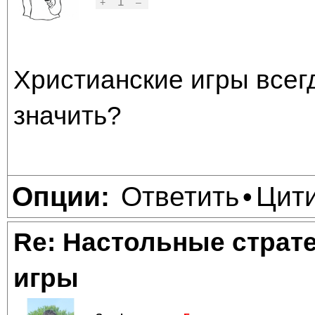
1
+
–
Христианские игры всегд
значить?
Ответить
Цит
Опции:
•
Re: Настольные страт
игры