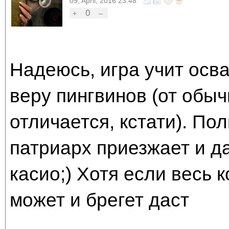
09, April, 2016 23:48
0
+
–
Надеюсь, игра учит осва
веру пингвинов (от обы
отличается, кстати). По
патриарх приезжает и да
касио;) Хотя если весь к
может и брегет даст