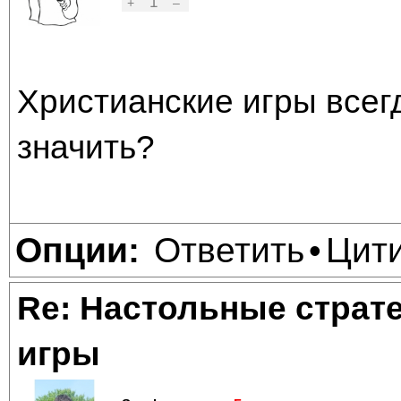
1
+
–
Христианские игры всегд
значить?
Ответить
Цит
Опции:
•
Re: Настольные страт
игры