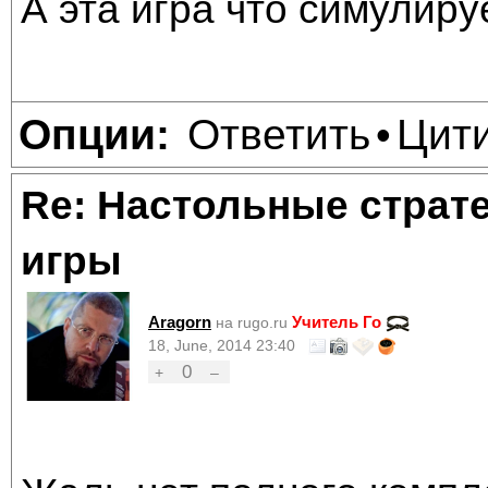
А эта игра что симулир
Ответить
Цит
Опции:
•
Re: Настольные страт
игры
Aragorn
Учитель Го
на rugo.ru
18, June, 2014 23:40
0
+
–