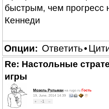
быстрым, чем прогресс 
Кеннеди
Ответить
Цит
Опции:
•
Re: Настольные страт
игры
Мозель Рульман
Гость
на rugo.ru
19, June, 2014 14:39
-1
+
–