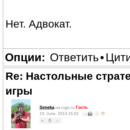
Нет. Адвокат.
Ответить
Цит
Опции:
•
Re: Настольные страт
игры
Seneka
Гость
на rugo.ru
19, June, 2014 15:02
0
+
–