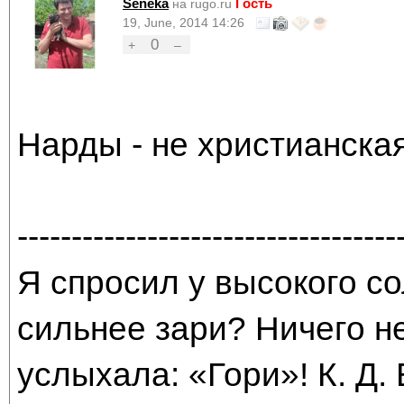
Seneka
Гость
на rugo.ru
19, June, 2014 14:26
0
+
–
Нарды - не христианская
-----------------------------------
Я спросил у высокого со
сильнее зари? Ничего н
услыхала: «Гори»! К. Д.