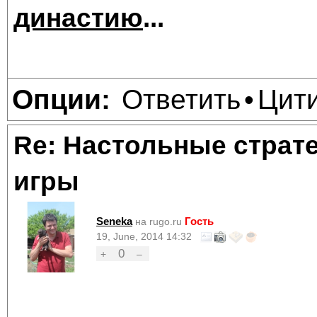
династию
...
Ответить
Цит
Опции:
•
Re: Настольные страт
игры
Seneka
Гость
на rugo.ru
19, June, 2014 14:32
0
+
–