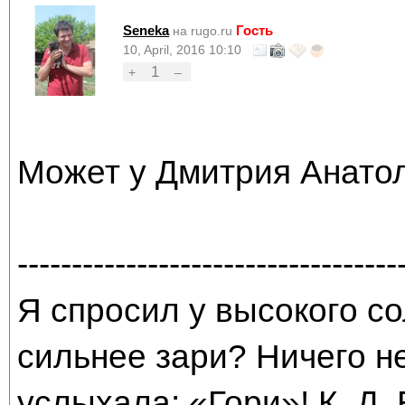
Seneka
Гость
на rugo.ru
10, April, 2016 10:10
1
+
–
Может у Дмитрия Анато
-----------------------------------
Я спросил у высокого со
сильнее зари? Ничего н
услыхала: «Гори»! К. Д.