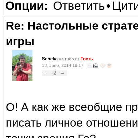
Ответить
Цит
Опции:
•
Re: Настольные страт
игры
Seneka
Гость
на rugo.ru
13, June, 2014 19:17
-2
+
–
О! А как же всеобщие пр
писать личное отношени