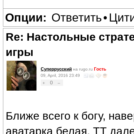
Ответить
Цит
Опции:
•
Re: Настольные страт
игры
Суперрусский
Гость
на rugo.ru
09, April, 2016 23:49
0
+
–
Ближе всего к богу, нав
аватарка белая. ТТ дале