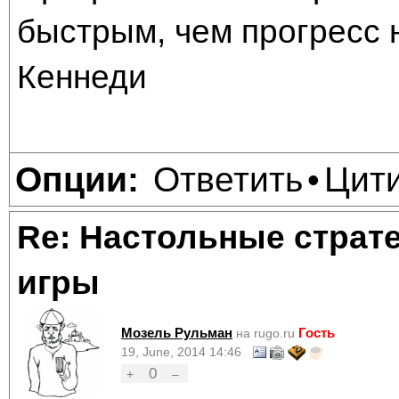
быстрым, чем прогресс 
Кеннеди
Ответить
Цит
Опции:
•
Re: Настольные страт
игры
Мозель Рульман
Гость
на rugo.ru
19, June, 2014 14:46
0
+
–