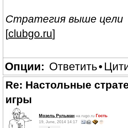
Стратегия выше цели
[
clubgo.ru
]
Ответить
Цит
Опции:
•
Re: Настольные страт
игры
Мозель Рульман
Гость
на rugo.ru
19, June, 2014 14:17