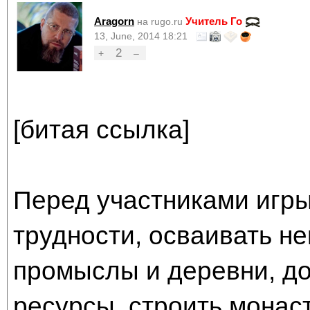
Aragorn
Учитель Го
на rugo.ru
13, June, 2014 18:21
2
+
–
[битая ссылка]
Перед участниками игры
трудности, осваивать н
промыслы и деревни, д
ресурсы, строить монас