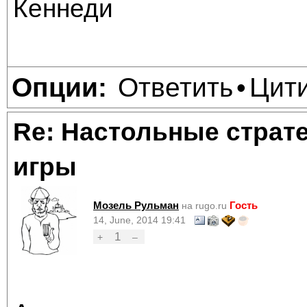
Кеннеди
Ответить
Цит
Опции:
•
Re: Настольные страт
игры
Мозель Рульман
Гость
на rugo.ru
14, June, 2014 19:41
1
+
–