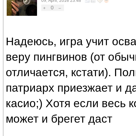
09, April, 2016 23:48
0
+
–
Надеюсь, игра учит осва
веру пингвинов (от обы
отличается, кстати). По
патриарх приезжает и да
касио;) Хотя если весь к
может и брегет даст