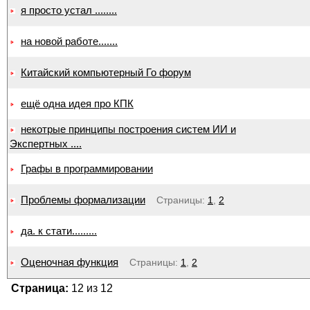
я просто устал ........
на новой работе.......
Китайский компьютерный Го форум
ещё одна идея про КПК
некотрые принципы построения систем ИИ и
Экспертных ....
Графы в программировании
Проблемы формализации
Страницы:
1
,
2
да. к стати.........
Оценочная функция
Страницы:
1
,
2
Страница:
12 из 12