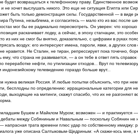
 не будет возвращаться к телефонному праву. Единственное возмож
 не хочет выслушать никого. Это еще не ситуация Египта или Сирии
ожет быть только демонстрация силы. Государственной — в виде р
ра Путина, незыблема, и согласитесь — мало кто из вас после шес
постах мог бы ее радикально пересмотреть. Он уверен: что хорошо
зиция раскачивает лодку, а сейчас, в эпоху стагнации, это особ
о из них не смог бы внятно, доказательно, с цифрами в руках пояс
ясать воздух: его интересуют имена, пароли, явки, а других слов 
е нравится. Не Сталин, не тиран, репрессирует пока точечно, боре
 ему, что страна не развивается, — а он тебе в ответ пять справ
 переработке нефти, по утилизации отходов... Врут по телевизору?
 и индонезийскому телевидению гораздо больше врут...
 нужна великая Россия. И любые попытки объяснить, что при нем 
ти, бесплодны по определению: иррациональные категории для нег
 люди, выходящие на митинги, скажут спасибо, что их не разгоняют 
норма.
 младшим Бушем и Майклом Муром; возможен — и практикуется —
е дебаты между Собяниным и Навальным — поскольку Собянин не н
— напрасная трата времени плюс удар по собственному имиджу: раз
диалога уже описана Салтыковым-Щедриным: «А скажи-кось мне, в 