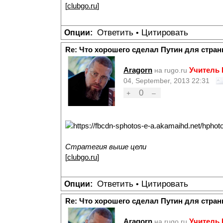
[
clubgo.ru
]
Ответить
Цитировать
Опции:
•
Re: Что хорошего сделал Путин для стран
Aragorn
Учитель
на rugo.ru
04, September, 2013 22:31
0
+
–
Стратегия выше цели
[
clubgo.ru
]
Ответить
Цитировать
Опции:
•
Re: Что хорошего сделал Путин для стран
Aragorn
Учитель
на rugo.ru