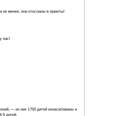
м не менее, они отосланы в приюты!
у нас!
ений, — из них 1700 детей изнасилованы и
-5 детей.