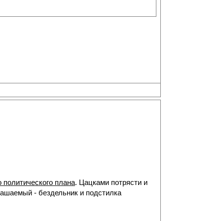
о политического плана
. Цацками потрясти и
лашаемый - бездельник и подстилка