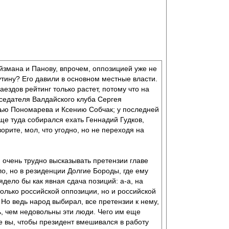
йзмана и Панову, впрочем, оппозицией уже не
тину? Его давили в основном местные власти.
ездов рейтинг только растет, потому что на
дседателя Валдайского клуба Сергея
 Илью Пономарева и Ксению Собчак; у последней
ще туда собирался ехать Геннадий Гудков,
орите, мол, что угодно, но не переходя на
: очень трудно высказывать претензии главе
ло, но в резиденции Долгие Бороды, где ему
ядело бы как явная сдача позиций: а-а, на
только российской оппозиции, но и российской
Но ведь народ выбирал, все претензии к нему,
ь, чем недовольны эти люди. Чего им еще
е вы, чтобы президент вмешивался в работу