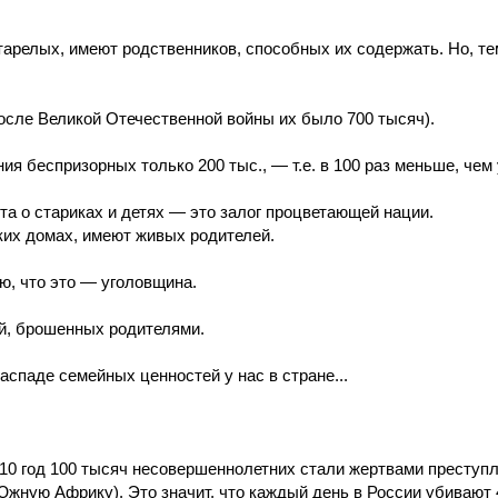
тарелых, имеют родственников, способных их содержать. Но, те
после Великой Отечественной войны их было 700 тысяч).
ия беспризорных только 200 тыс., — т.е. в 100 раз меньше, чем 
ота о стариках и детях — это залог процветающей нации.
ких домах, имеют живых родителей.
ю, что это — уголовщина.
ей, брошенных родителями.
аспаде семейных ценностей у нас в стране...
10 год 100 тысяч несовершеннолетних стали жертвами преступл
жную Африку). Это значит, что каждый день в России убивают 4