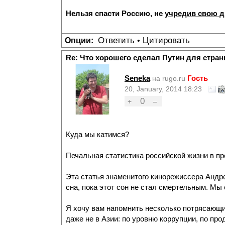
Нельзя спасти Россию, не
учредив свою 
Ответить
Цитировать
Опции:
•
Re: Что хорошего сделал Путин для стран
Seneka
Гость
на rugo.ru
20, January, 2014 18:23
0
+
–
Куда мы катимся?
Печальная статистика российской жизни в пр
Эта статья знаменитого кинорежиссера Андре
сна, пока этот сон не стал смертельным. Мы
Я хочу вам напомнить несколько потрясающих
даже не в Азии: по уровню коррупции, по пр