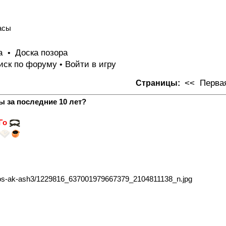
асы
та
Доска позора
•
иск по форуму
Войти в игру
•
<<
Первая
Страницы:
ы за последние 10 лет?
 Го