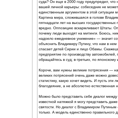
суда? Он еще в 2000 году предупредил, что
вашей личной карьеры: собеседник не может и
единственным аргументом в этой ситуации м
Картина мира, сложившаяся в голове Владими
пятнадцати лет на высших государственных 
вредно. Оппозицию вскармливают Штаты. Оппо
почему люди выходят на митинги. Боюсь, никт
надоело ежедневное унижение» — значит сотр
объяснить Владимиру Путину, что нам в нем н
спасает детей Сирии и лицо Обамы. Скажешь
предприятие по производству автомобилей, по
обращайтесь в суд; в-третьих, по японскому
Короче, вам нужны великие потрясения — нам
великих потрясений очень даже можно довес
статистику, какую хочет видеть. И пусть эти
благодеяние, а не абсолютно естественная 
Можно было представить себе диалог между
известной натяжкой я могу представить даж
святости. Но диалог с Владимиром Путиным 
только. А модель единственно правильного 