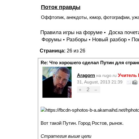
Поток правды
Оффтопик, анекдоты, юмор, фотографии, уж
Правила игры на форуме
Доска поче
•
Форумы
Разборы
Новый разбор
По
•
•
•
Страница:
26 из 26
Re: Что хорошего сделал Путин для стран
Aragorn
Учитель
на rugo.ru
31, August, 2013 21:39
2
+
–
Вот такой Путин. Город Ростов, рынок.
Стратегия выше цели