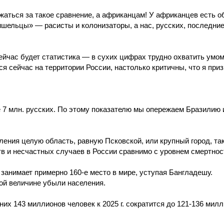
аться за такое сравнение, а африканцам! У африканцев есть об
ельцы» — расисты и колонизаторы, а нас, русских, последние 
сейчас будет статистика — в сухих цифрах трудно охватить умом
я сейчас на территории России, настолько критичны, что я при
 7 млн. русских. По этому показателю мы опережаем Бразилию 
ления целую область, равную Псковской, или крупный город, так
в и несчастных случаев в России сравнимо с уровнем смертност
занимает примерно 160-е место в мире, уступая Бангладешу.
ой величине убыли населения.
х 143 миллионов человек к 2025 г. сократится до 121-136 милл