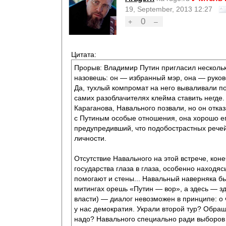
19, September, 2013 12:27
0
+
–
Цитата:
Прорыв: Владимир Путин пригласил нескольк
назовешь: он — избранный мэр, она — руков
Да, тухлый компромат на него вываливали пор
самих разоблачителях клейма ставить негде
Караганова, Навального позвали, но он отка
с Путиным особые отношения, она хорошо его
предупредивший, что подобострастных речей о
личности.
Отсутствие Навального на этой встрече, кон
государства глаза в глаза, особенно находя
помогают и стены... Навальный наверняка был
митингах орешь «Путин — вор», а здесь — зд
власти) — диалог невозможен в принципе: о 
у нас демократия. Украли второй тур? Обращ
надо? Навального специально ради выборов 