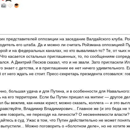
их представителей оппозиции на заседание Валдайского клуба. Ро
одитель его штаба. Да и можно ли считать Ройзмана оппозицией Пу
ой и на федеральных каналах, но кто вываливал-то? Те, от чьих на
. Что касается остальных приглашенных, то, по сообщениям сопре
зался. А Дмитрий Песков сказал, что и не звали. Зато пригласили
 знает с детства, и в приглашении ее нет ничего удивительного. Е
т него ждать не стоит. Пресс-секретарь президента отозвался: гов
ечно, большая удача и для Путина, и в особенности для Навального
сь на его территории. Если бы Путин пришел на митинг — другое де
 бы вежлив, как-никак юрист, можно сказать, коллега — и это выгл
равствуйте, Владимир Владимирович... Главное же (и это беда не 
чем говорить, не переходя на личности? О несменяемости власти? 
айтесь в суд. Ужас в том, что Путин действительно не может понят
выпустили... Можно поговорить о «болотном деле», но не хотите ж