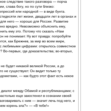
ное следствие такого разговора — порча
, слава богу, но по сути близко:
епрессий или народной — в виде бунта.
тидесяти лет жизни, двадцати лет в органах и
 для него — хорошо для России. Развитие
енно вредно. Невозможно объяснить ему,
нить ему это. Потому что сказать «Нам
он не понимает. Ну вот правда: попробуйте
тся, как Брежнев, за мир во всем мире,
ок с любимыми цифрами: открылось совместное
 Во-первых, где доказательства; во-вторых,
не будет никакой великой России, а до
о не существуют. Он видит только ту
водометами, — как будто этот факт есть некое
 диалог между Обамой и республиканцами; с
астолько еще закостенел в сознании своей
говаривать с ним — значит лечь под него, и
чем корень зла?» — «В тебе!»