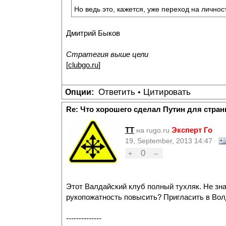
Но ведь это, кажется, уже переход на личнос
Дмитрий Быков
Стратегия выше цели
[
clubgo.ru
]
Ответить
Цитировать
Опции:
•
Re: Что хорошего сделал Путин для стран
TT
Эксперт Го
на rugo.ru
19, September, 2013 14:47
0
+
–
Этот Валдайский клуб полный тухляк. Не зн
рукопожатность повысить? Пригласить в Вол
--------------