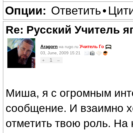
Ответить
Цит
Опции:
•
Re: Русский Учитель я
Aragorn
Учитель Го
на rugo.ru
03, June, 2009 15:21
1
+
–
Миша, я с огромным инт
сообщение. И взаимно х
отметить твою роль. На 