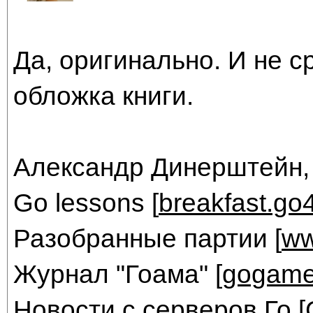
Да, оригинально. И не с
обложка книги.
Александр Динерштейн,
Go lessons [
breakfast.go
Разобранные партии [
ww
Журнал "Гоама" [
gogame
Новости с серверов Го [