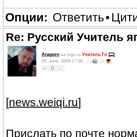
Ответить
Цит
Опции:
•
Re: Русский Учитель я
Aragorn
Учитель Го
на rugo.ru
03, June, 2009 17:05
0
+
–
[
news.weiqi.ru
]
Прислать по почте норм