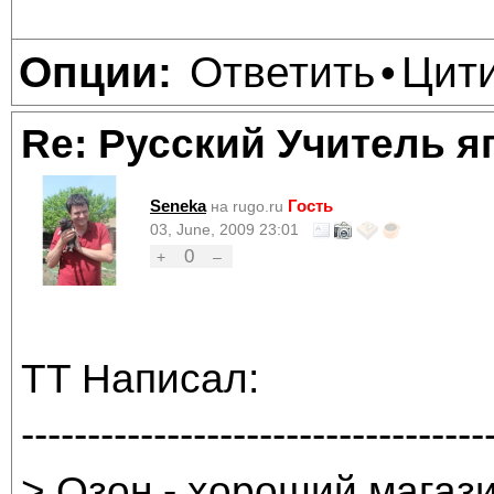
Ответить
Цит
Опции:
•
Re: Русский Учитель я
Seneka
Гость
на rugo.ru
03, June, 2009 23:01
0
+
–
TT Написал:
-----------------------------------
> Озон - хороший магази