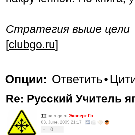
Стратегия выше цели
[
clubgo.ru
]
Ответить
Цит
Опции:
•
Re: Русский Учитель я
TT
Эксперт Го
на rugo.ru
03, June, 2009 21:17
0
+
–