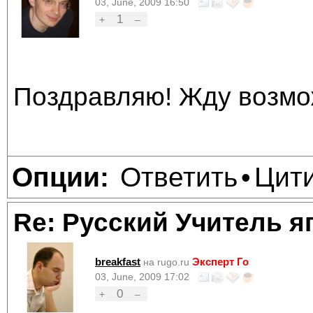
03, June, 2009 16:50
1
+
–
Поздравляю! Жду возмож
Ответить
Цит
Опции:
•
Re: Русский Учитель я
breakfast
Эксперт Го
на rugo.ru
03, June, 2009 17:02
0
+
–