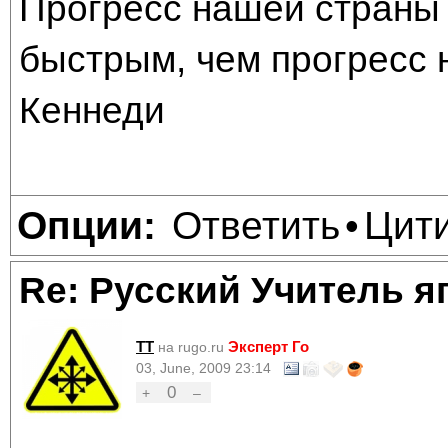
Прогресс нашей страны 
быстрым, чем прогресс 
Кеннеди
Ответить
Цит
Опции:
•
Re: Русский Учитель я
TT
Эксперт Го
на rugo.ru
03, June, 2009 23:14
0
+
–