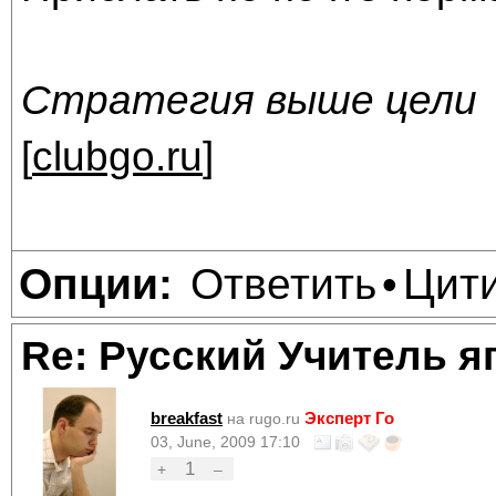
Стратегия выше цели
[
clubgo.ru
]
Ответить
Цит
Опции:
•
Re: Русский Учитель я
breakfast
Эксперт Го
на rugo.ru
03, June, 2009 17:10
1
+
–