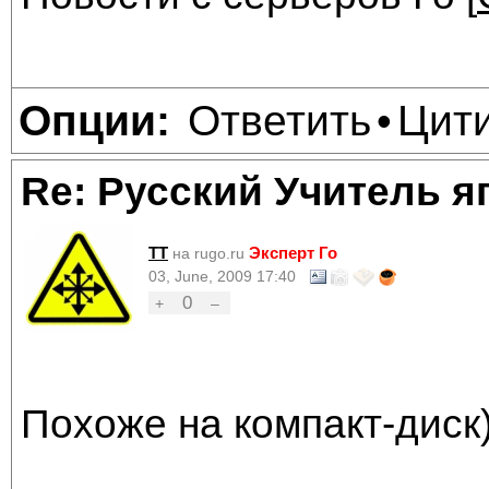
Ответить
Цит
Опции:
•
Re: Русский Учитель я
TT
Эксперт Го
на rugo.ru
03, June, 2009 17:40
0
+
–
Похоже на компакт-диск