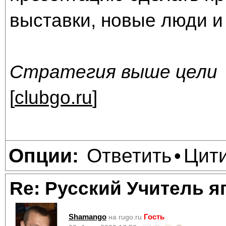
выставки, новые люди и
Стратегия выше цели
[
clubgo.ru
]
Ответить
Цит
Опции:
•
Re: Русский Учитель я
Shamango
Гость
на rugo.ru