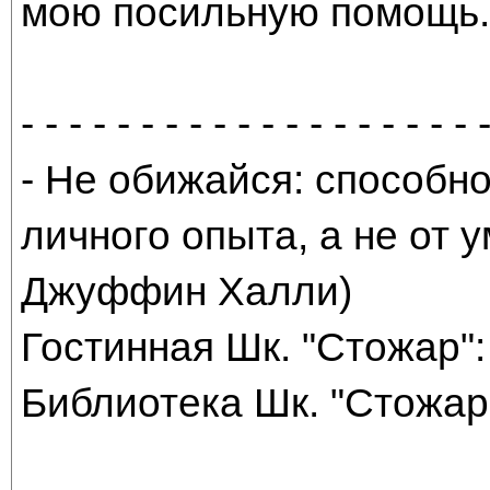
мою посильную помощь. 
- - - - - - - - - - - - - - - - - - - 
- Не обижайся: способно
личного опыта, а не от
Джуффин Халли)
Гостинная Шк. "Стожар": 
Библиотека Шк. "Стожар"