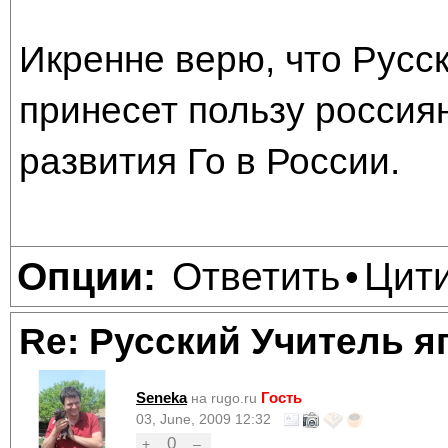
Икренне верю, что Русск
принесет пользу россия
развития Го в России.
Ответить
Цит
Опции:
•
Re: Русский Учитель я
Seneka
Гость
на rugo.ru
03, June, 2009 12:32
0
+
–