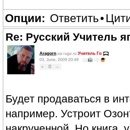
Ответить
Цит
Опции:
•
Re: Русский Учитель я
Aragorn
Учитель Го
на rugo.ru
03, June, 2009 20:48
0
+
–
Будет продаваться в инт
например. Устроит Озон
накрученной. Но книга, у