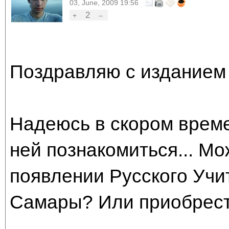
03, June, 2009 19:56
2
+
–
Поздравляю с изданием 
Надеюсь в скором врем
ней познакомиться... М
появлении Русского Учи
Самары? Или приобрести