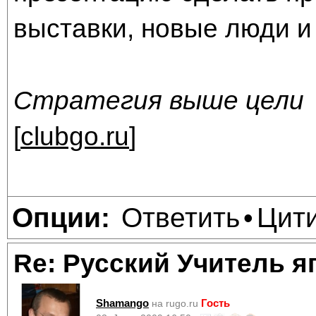
выставки, новые люди и
Стратегия выше цели
[
clubgo.ru
]
Ответить
Цит
Опции:
•
Re: Русский Учитель я
Shamango
Гость
на rugo.ru