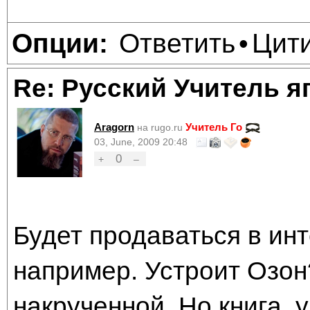
Ответить
Цит
Опции:
•
Re: Русский Учитель я
Aragorn
Учитель Го
на rugo.ru
03, June, 2009 20:48
0
+
–
Будет продаваться в инт
например. Устроит Озон
накрученной. Но книга, у