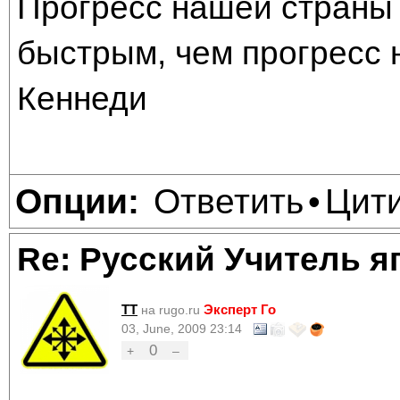
Прогресс нашей страны 
быстрым, чем прогресс 
Кеннеди
Ответить
Цит
Опции:
•
Re: Русский Учитель я
TT
Эксперт Го
на rugo.ru
03, June, 2009 23:14
0
+
–