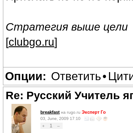
Стратегия выше цели
[
clubgo.ru
]
Ответить
Цит
Опции:
•
Re: Русский Учитель я
breakfast
Эксперт Го
на rugo.ru
03, June, 2009 17:10
1
+
–