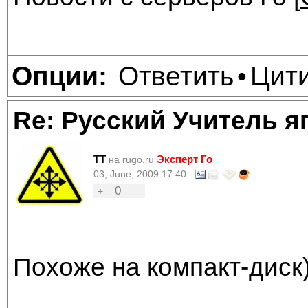
Ответить
Цит
Опции:
•
Re: Русский Учитель я
TT
Эксперт Го
на rugo.ru
03, June, 2009 17:40
0
+
–
Похоже на компакт-диск