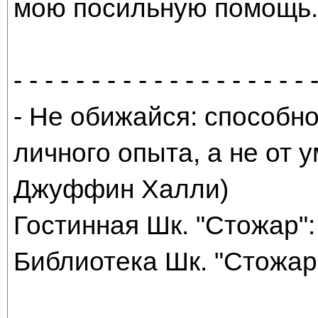
мою посильную помощь. 
- - - - - - - - - - - - - - - - - - - 
- Не обижайся: способно
личного опыта, а не от
Джуффин Халли)
Гостинная Шк. "Стожар": 
Библиотека Шк. "Стожар"