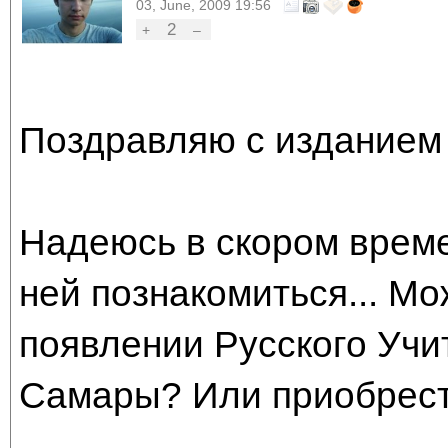
03, June, 2009 19:56
2
+
–
Поздравляю с изданием 
Надеюсь в скором врем
ней познакомиться... М
появлении Русского Учи
Самары? Или приобрести