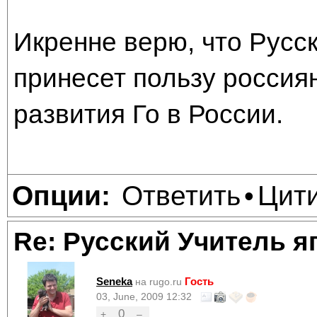
Икренне верю, что Русск
принесет пользу россия
развития Го в России.
Ответить
Цит
Опции:
•
Re: Русский Учитель я
Seneka
Гость
на rugo.ru
03, June, 2009 12:32
0
+
–