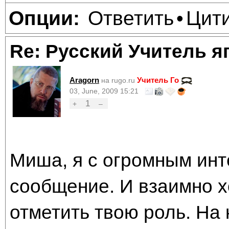
Ответить
Цит
Опции:
•
Re: Русский Учитель я
Aragorn
Учитель Го
на rugo.ru
03, June, 2009 15:21
1
+
–
Миша, я с огромным инт
сообщение. И взаимно х
отметить твою роль. На 