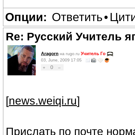
Ответить
Цит
Опции:
•
Re: Русский Учитель я
Aragorn
Учитель Го
на rugo.ru
03, June, 2009 17:05
0
+
–
[
news.weiqi.ru
]
Прислать по почте норм