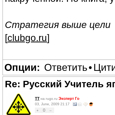
Стратегия выше цели
[
clubgo.ru
]
Ответить
Цит
Опции:
•
Re: Русский Учитель я
TT
Эксперт Го
на rugo.ru
03, June, 2009 21:17
0
+
–