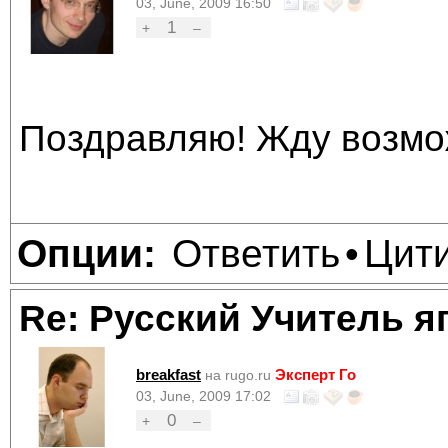
03, June, 2009 16:50
1
+
–
Поздравляю! Жду возмож
Ответить
Цит
Опции:
•
Re: Русский Учитель я
breakfast
Эксперт Го
на rugo.ru
03, June, 2009 17:02
0
+
–