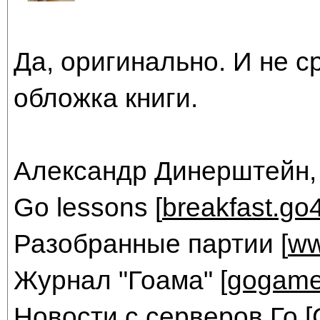
Да, оригинально. И не с
обложка книги.
Александр Динерштейн,
Go lessons [
breakfast.go
Разобранные партии [
ww
Журнал "Гоама" [
gogame
Новости с серверов Го [