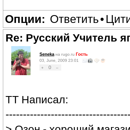
Ответить
Цит
Опции:
•
Re: Русский Учитель я
Seneka
Гость
на rugo.ru
03, June, 2009 23:01
0
+
–
TT Написал:
-----------------------------------
> Озон - хороший магази