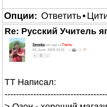
Ответить
Цит
Опции:
•
Re: Русский Учитель я
Seneka
Гость
на rugo.ru
03, June, 2009 23:01
0
+
–
TT Написал:
-----------------------------------
> Озон - хороший магази