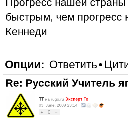
Прогресс нашей страны 
быстрым, чем прогресс 
Кеннеди
Ответить
Цит
Опции:
•
Re: Русский Учитель я
TT
Эксперт Го
на rugo.ru
03, June, 2009 23:14
0
+
–