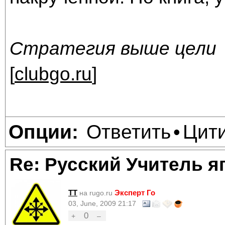
Стратегия выше цели
[
clubgo.ru
]
Ответить
Цит
Опции:
•
Re: Русский Учитель я
TT
Эксперт Го
на rugo.ru
03, June, 2009 21:17
0
+
–