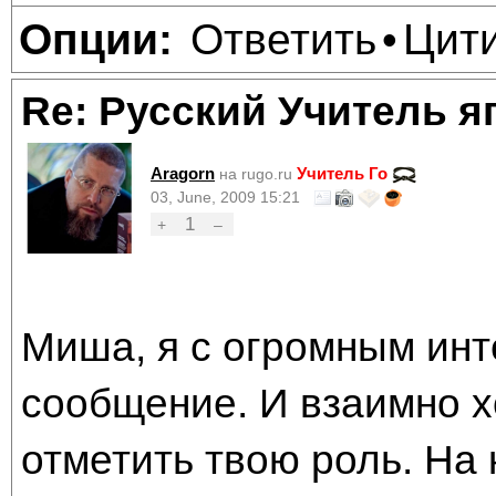
Ответить
Цит
Опции:
•
Re: Русский Учитель я
Aragorn
Учитель Го
на rugo.ru
03, June, 2009 15:21
1
+
–
Миша, я с огромным инт
сообщение. И взаимно х
отметить твою роль. На 