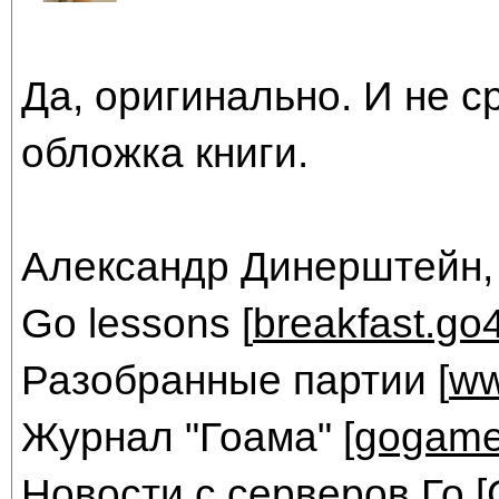
Да, оригинально. И не с
обложка книги.
Александр Динерштейн,
Go lessons [
breakfast.go
Разобранные партии [
ww
Журнал "Гоама" [
gogame
Новости с серверов Го [