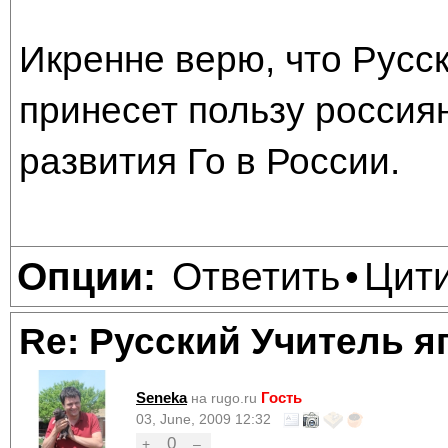
Икренне верю, что Русск
принесет пользу россия
развития Го в России.
Ответить
Цит
Опции:
•
Re: Русский Учитель я
Seneka
Гость
на rugo.ru
03, June, 2009 12:32
0
+
–