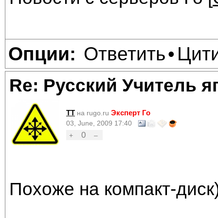
Ответить
Цит
Опции:
•
Re: Русский Учитель я
TT
Эксперт Го
на rugo.ru
03, June, 2009 17:40
0
+
–
Похоже на компакт-диск