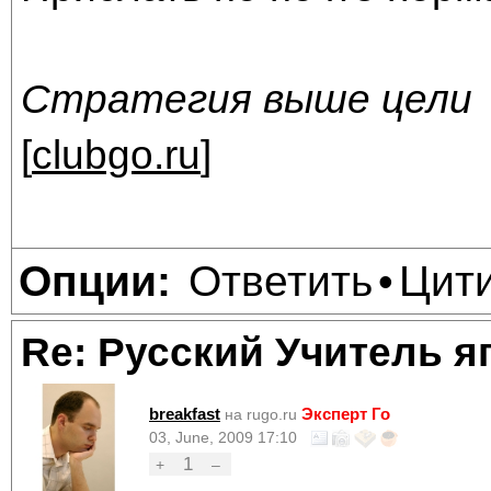
Стратегия выше цели
[
clubgo.ru
]
Ответить
Цит
Опции:
•
Re: Русский Учитель я
breakfast
Эксперт Го
на rugo.ru
03, June, 2009 17:10
1
+
–