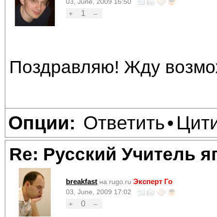
03, June, 2009 16:50
1
+
–
Поздравляю! Жду возмож
Ответить
Цит
Опции:
•
Re: Русский Учитель я
breakfast
Эксперт Го
на rugo.ru
03, June, 2009 17:02
0
+
–