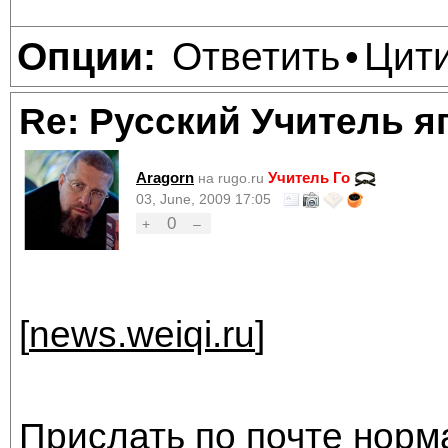
Ответить
Цит
Опции:
•
Re: Русский Учитель я
Aragorn
Учитель Го
на rugo.ru
03, June, 2009 17:05
0
+
–
[
news.weiqi.ru
]
Прислать по почте норм