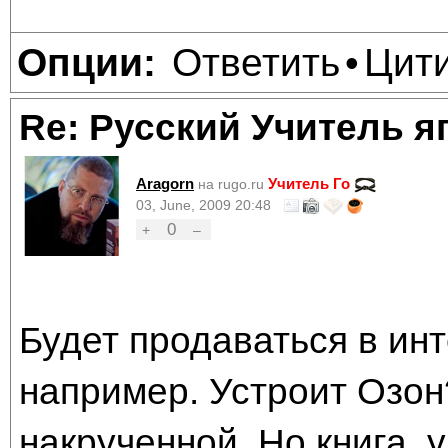
Ответить
Цит
Опции:
•
Re: Русский Учитель я
Aragorn
Учитель Го
на rugo.ru
03, June, 2009 20:48
0
+
–
Будет продаваться в инт
например. Устроит Озон
накрученной. Но книга, у