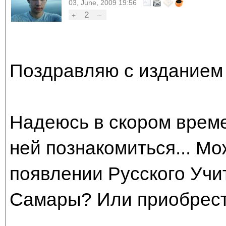
03, June, 2009 19:56
2
+
–
Поздравляю с изданием 
Надеюсь в скором врем
ней познакомиться... М
появлении Русского Учи
Самары? Или приобрести