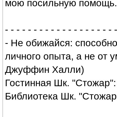
мою посильную помощь. 
- - - - - - - - - - - - - - - - - - - 
- Не обижайся: способно
личного опыта, а не от
Джуффин Халли)
Гостинная Шк. "Стожар": 
Библиотека Шк. "Стожар"