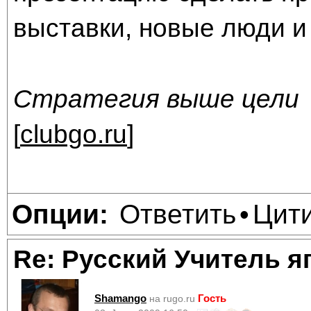
выставки, новые люди и
Стратегия выше цели
[
clubgo.ru
]
Ответить
Цит
Опции:
•
Re: Русский Учитель я
Shamango
Гость
на rugo.ru