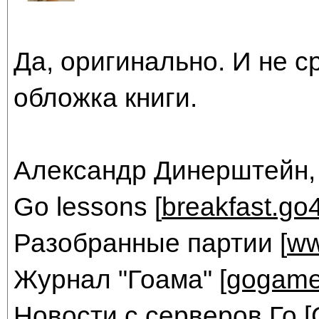
Да, оригинально. И не с
обложка книги.
Александр Динерштейн,
Go lessons [
breakfast.go
Разобранные партии [
ww
Журнал "Гоама" [
gogame
Новости с серверов Го [