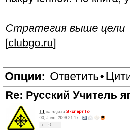
Стратегия выше цели
[
clubgo.ru
]
Ответить
Цит
Опции:
•
Re: Русский Учитель я
TT
Эксперт Го
на rugo.ru
03, June, 2009 21:17
0
+
–