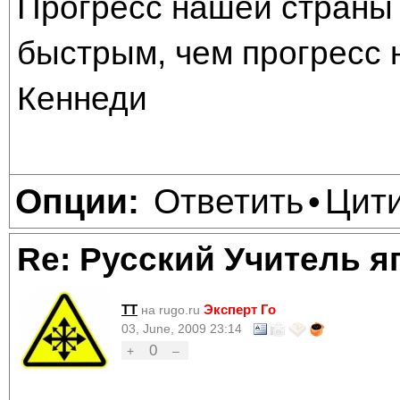
Прогресс нашей страны 
быстрым, чем прогресс 
Кеннеди
Ответить
Цит
Опции:
•
Re: Русский Учитель я
TT
Эксперт Го
на rugo.ru
03, June, 2009 23:14
0
+
–