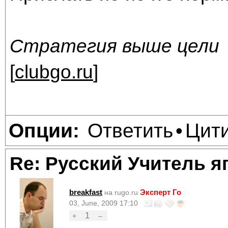
Стратегия выше цели
[
clubgo.ru
]
Ответить
Цит
Опции:
•
Re: Русский Учитель я
breakfast
Эксперт Го
на rugo.ru
03, June, 2009 17:10
1
+
–