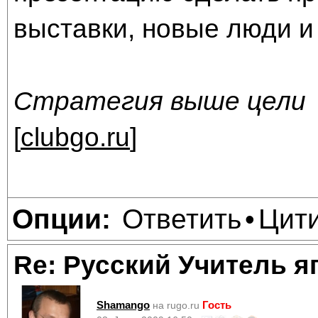
выставки, новые люди и
Стратегия выше цели
[
clubgo.ru
]
Ответить
Цит
Опции:
•
Re: Русский Учитель я
Shamango
Гость
на rugo.ru