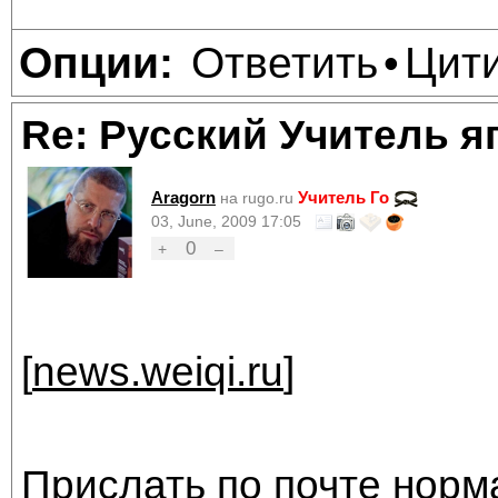
Ответить
Цит
Опции:
•
Re: Русский Учитель я
Aragorn
Учитель Го
на rugo.ru
03, June, 2009 17:05
0
+
–
[
news.weiqi.ru
]
Прислать по почте норм