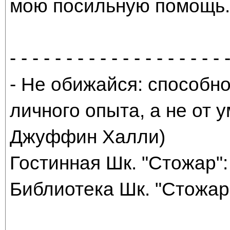
мою посильную помощь. 
- - - - - - - - - - - - - - - - - - - 
- Не обижайся: способно
личного опыта, а не от
Джуффин Халли)
Гостинная Шк. "Стожар": 
Библиотека Шк. "Стожар"