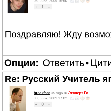
03, June, 2009 16:50
1
+
–
Поздравляю! Жду возмож
Ответить
Цит
Опции:
•
Re: Русский Учитель я
breakfast
Эксперт Го
на rugo.ru
03, June, 2009 17:02
0
+
–