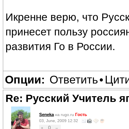
Икренне верю, что Русск
принесет пользу россия
развития Го в России.
Ответить
Цит
Опции:
•
Re: Русский Учитель я
Seneka
Гость
на rugo.ru
03, June, 2009 12:32
0
+
–