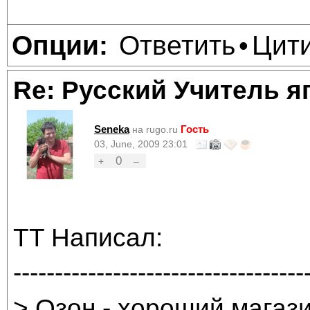
Ответить
Цит
Опции:
•
Re: Русский Учитель я
Seneka
Гость
на rugo.ru
03, June, 2009 23:01
0
+
–
TT Написал:
-----------------------------------
> Озон - хороший магази