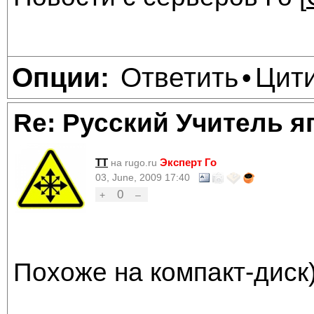
Ответить
Цит
Опции:
•
Re: Русский Учитель я
TT
Эксперт Го
на rugo.ru
03, June, 2009 17:40
0
+
–
Похоже на компакт-диск