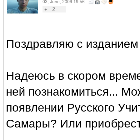
03, June, 2009 19:56
2
+
–
Поздравляю с изданием 
Надеюсь в скором врем
ней познакомиться... М
появлении Русского Учи
Самары? Или приобрести