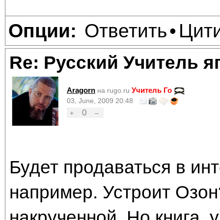
Ответить
Цит
Опции:
•
Re: Русский Учитель я
Aragorn
Учитель Го
на rugo.ru
03, June, 2009 20:48
0
+
–
Будет продаваться в инт
например. Устроит Озон
накрученной. Но книга, у