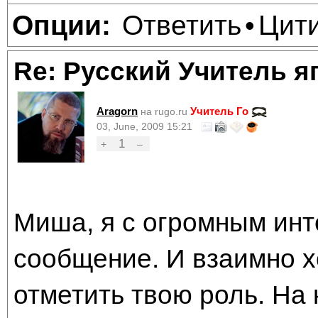
Ответить
Цит
Опции:
•
Re: Русский Учитель я
Aragorn
Учитель Го
на rugo.ru
03, June, 2009 15:21
1
+
–
Миша, я с огромным инт
сообщение. И взаимно х
отметить твою роль. На 