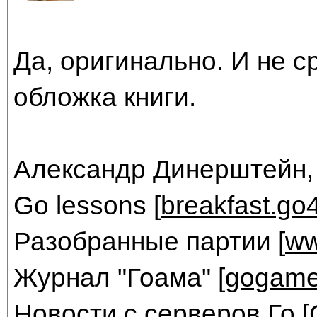
Да, оригинально. И не с
обложка книги.
Александр Динерштейн,
Go lessons [
breakfast.go
Разобранные партии [
ww
Журнал "Гоама" [
gogame
Новости с серверов Го [