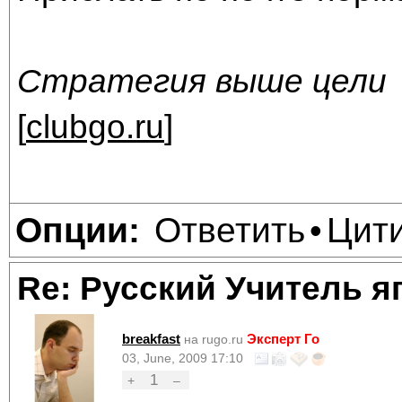
Стратегия выше цели
[
clubgo.ru
]
Ответить
Цит
Опции:
•
Re: Русский Учитель я
breakfast
Эксперт Го
на rugo.ru
03, June, 2009 17:10
1
+
–