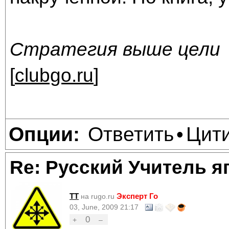
Стратегия выше цели
[
clubgo.ru
]
Ответить
Цит
Опции:
•
Re: Русский Учитель я
TT
Эксперт Го
на rugo.ru
03, June, 2009 21:17
0
+
–