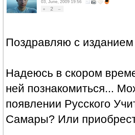
03, June, 2009 19:56
2
+
–
Поздравляю с изданием 
Надеюсь в скором врем
ней познакомиться... М
появлении Русского Учи
Самары? Или приобрести