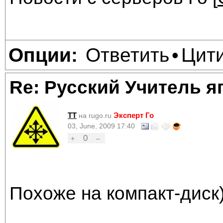
Ответить
Цит
Опции:
•
Re: Русский Учитель я
TT
Эксперт Го
на rugo.ru
03, June, 2009 17:40
0
+
–
Похоже на компакт-диск