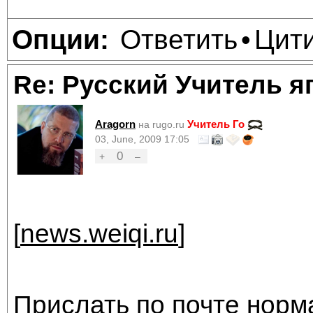
Ответить
Цит
Опции:
•
Re: Русский Учитель я
Aragorn
Учитель Го
на rugo.ru
03, June, 2009 17:05
0
+
–
[
news.weiqi.ru
]
Прислать по почте норм