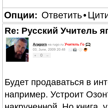
Ответить
Цит
Опции:
•
Re: Русский Учитель я
Aragorn
Учитель Го
на rugo.ru
03, June, 2009 20:48
0
+
–
Будет продаваться в инт
например. Устроит Озон
накрученной. Но книга, у