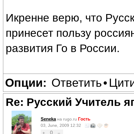
Икренне верю, что Русск
принесет пользу россия
развития Го в России.
Ответить
Цит
Опции:
•
Re: Русский Учитель я
Seneka
Гость
на rugo.ru
03, June, 2009 12:32
0
+
–