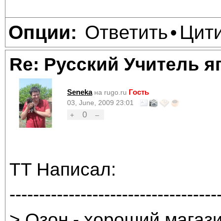
Ответить
Цит
Опции:
•
Re: Русский Учитель я
Seneka
Гость
на rugo.ru
03, June, 2009 23:01
0
+
–
TT Написал:
-----------------------------------
> Озон - хороший магази