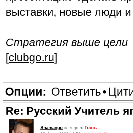
выставки, новые люди и
Стратегия выше цели
[
clubgo.ru
]
Ответить
Цит
Опции:
•
Re: Русский Учитель я
Shamango
Гость
на rugo.ru