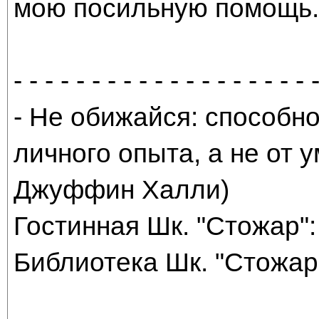
мою посильную помощь. 
- - - - - - - - - - - - - - - - - - - 
- Не обижайся: способно
личного опыта, а не от
Джуффин Халли)
Гостинная Шк. "Стожар": 
Библиотека Шк. "Стожар"