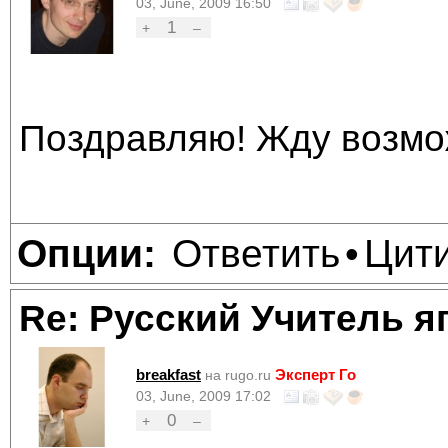
03, June, 2009 16:50
1
+
–
Поздравляю! Жду возмож
Ответить
Цит
Опции:
•
Re: Русский Учитель я
breakfast
Эксперт Го
на rugo.ru
03, June, 2009 17:02
0
+
–