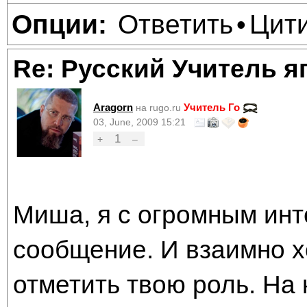
Ответить
Цит
Опции:
•
Re: Русский Учитель я
Aragorn
Учитель Го
на rugo.ru
03, June, 2009 15:21
1
+
–
Миша, я с огромным инт
сообщение. И взаимно х
отметить твою роль. На 