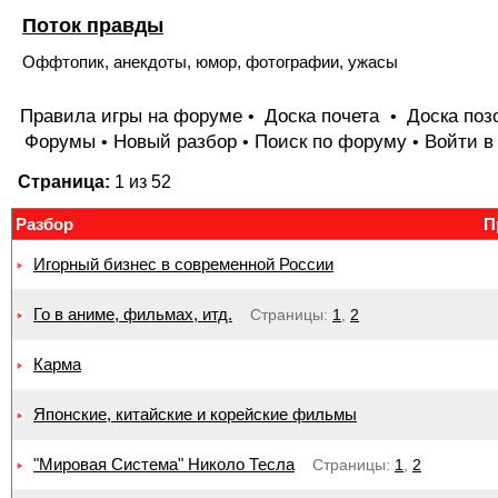
Поток правды
Оффтопик, анекдоты, юмор, фотографии, ужасы
Правила игры на форуме
Доска почета
Доска поз
•
•
Форумы
Новый разбор
Поиск по форуму
Войти в
•
•
•
Страница:
1 из 52
Разбор
П
Игорный бизнес в современной России
Го в аниме, фильмах, итд.
Страницы:
1
,
2
Карма
Японские, китайские и корейские фильмы
"Мировая Система" Николо Тесла
Страницы:
1
,
2