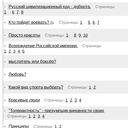
Русский цивилизационный код - доброта.
Страницы:
1
...
6
,
7
,
8
Кто пойдет воевать?
Страницы:
1
...
5
,
6
,
7
Просто красоты
Страницы:
1
...
8
,
9
,
10
Возрождение Российской империи.
Страницы:
1
,
2
,
3
,
4
,
5
мыслитель или боксёр?
Любовь?
Какой вид спорта выбрать?
Страницы:
1
,
2
Красивые люди
Страницы:
1
,
2
,
3
,
4
"Толерантность" - презумпция виновности своих
Страницы:
1
,
2
,
3
,
4
Принципы
Страницы:
1
,
2