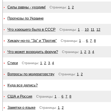
Силы равны - уходим!
Страницы:
1
,
2
Прогнозы по Украине
Что хорошего было в СССР
Страницы:
1
...
10
,
11
,
12
Хикару-но-го: "За" и "Против"
Страницы:
1
...
6
,
7
,
8
Что может возродить форум?
Страницы:
1
,
2
,
3
,
4
Стихи
Страницы:
1
,
2
,
3
,
4
Вопросы по модераторству
Страницы:
1
,
2
Куда все делись?
США и Россия
Страницы:
1
...
6
,
7
,
8
Заметки о языке
Страницы:
1
,
2