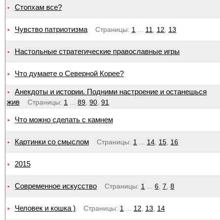
Стопхам все?
Чувство патриотизма
Страницы:
1
...
11
,
12
,
13
Настольные стратегические православные игры
Что думаете о Северной Корее?
Анекдоты и истории. Подними настроение и останешься
жив
Страницы:
1
...
89
,
90
,
91
Что можно сделать с камнем
Картинки со смыслом
Страницы:
1
...
14
,
15
,
16
2015
Современное искусство
Страницы:
1
...
6
,
7
,
8
Человек и кошка )
Страницы:
1
...
12
,
13
,
14