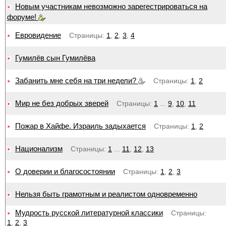
Новым участникам невозможно зарегестрироваться на
форуме!
Евровидение
Страницы:
1
,
2
,
3
,
4
Гумилёв сын Гумилёва
Забанить мне себя на три недели?
Страницы:
1
,
2
Мир не без добрых зверей
Страницы:
1
...
9
,
10
,
11
Пожар в Хайфе. Израиль задыхается
Страницы:
1
,
2
Национализм
Страницы:
1
...
11
,
12
,
13
О доверии и благосостоянии
Страницы:
1
,
2
,
3
Нельзя быть грамотным и реалистом одновременно
Мудрость русской литературной классики
Страницы:
1
,
2
,
3